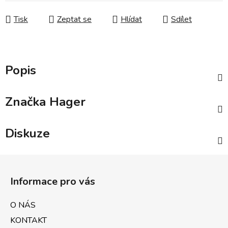
Tisk
Zeptat se
Hlídat
Sdílet
Popis
Značka
Hager
Diskuze
Z
á
Informace pro vás
p
a
O NÁS
t
KONTAKT
í