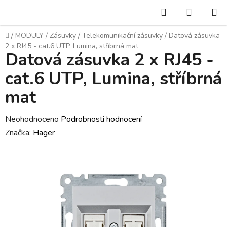
Přejít
Hledat
NÁKUP
na
KOŠÍK
obsah
Domů
/
MODULY
/
Zásuvky
/
Telekomunikační zásuvky
/
Datová zásuvka
2 x RJ45 - cat.6 UTP, Lumina, stříbrná mat
Datová zásuvka 2 x RJ45 -
cat.6 UTP, Lumina, stříbrná
mat
Průměrné
Neohodnoceno
Podrobnosti hodnocení
hodnocení
Značka:
Hager
produktu
je
0,0
z
5
hvězdiček.