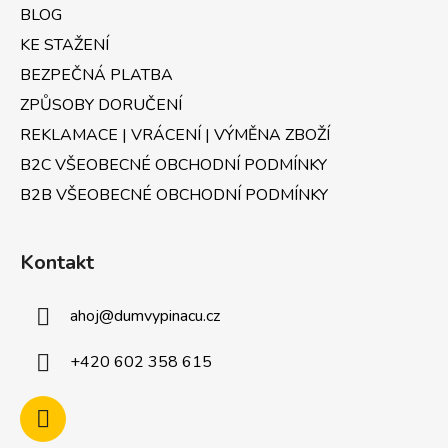
BLOG
KE STAŽENÍ
BEZPEČNÁ PLATBA
ZPŮSOBY DORUČENÍ
REKLAMACE | VRÁCENÍ | VÝMĚNA ZBOŽÍ
B2C VŠEOBECNÉ OBCHODNÍ PODMÍNKY
B2B VŠEOBECNÉ OBCHODNÍ PODMÍNKY
Kontakt
ahoj
@
dumvypinacu.cz
+420 602 358 615