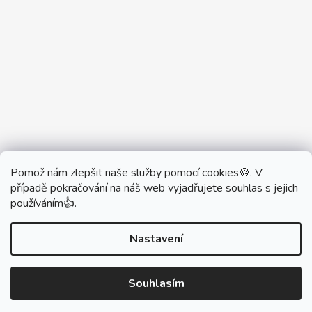
Pomož nám zlepšit naše služby pomocí cookies🍪. V
Partner Showroom MONOBRAND
případě pokračování na náš web vyjadřujete souhlas s jejich
Partner Eshop Monobrand.online
používáním👍.
Nastavení
Vytvořil Shoptet
Souhlasím
Copyright 2026
DŮM VYPÍNAČŮ
. Všechna práva
vyhrazena.