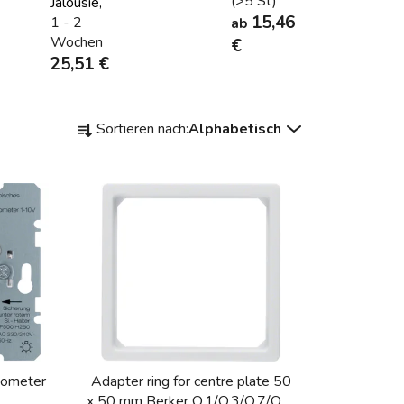
(>5 St)
Jalousie,
15,46
1 - 2
ab
Wochen
€
25,51 €
P
Sortieren nach:
Alphabetisch
r
o
d
u
k
t
s
o
r
t
i
tiometer
Adapter ring for centre plate 50
e
x 50 mm Berker Q.1/Q.3/Q.7/Q.9,