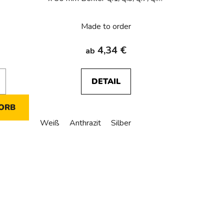
r
polar white velvety
u
Made to order
n
g
4,34 €
ab
DETAIL
ORB
Weiß
Anthrazit
Silber