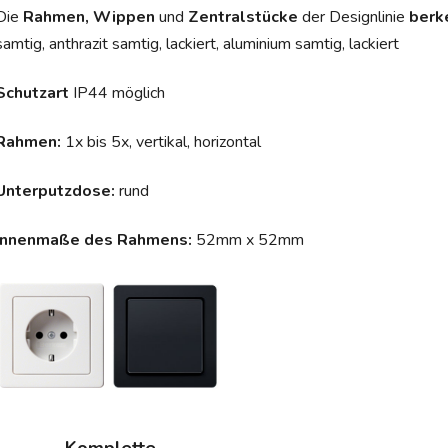
Die
Rahmen, Wippen
und
Zentralstücke
der Designlinie
berk
samtig, anthrazit samtig, lackiert, aluminium samtig, lackiert
Schutzart
IP44 möglich
Rahmen:
1x bis 5x, vertikal, horizontal
Unterputzdose:
rund
Innenmaße des Rahmens:
52mm x 52mm
Komplette