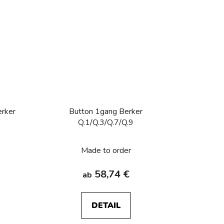
erker
Button 1gang Berker
9
Q.1/Q.3/Q.7/Q.9
Made to order
58,74 €
ab
DETAIL