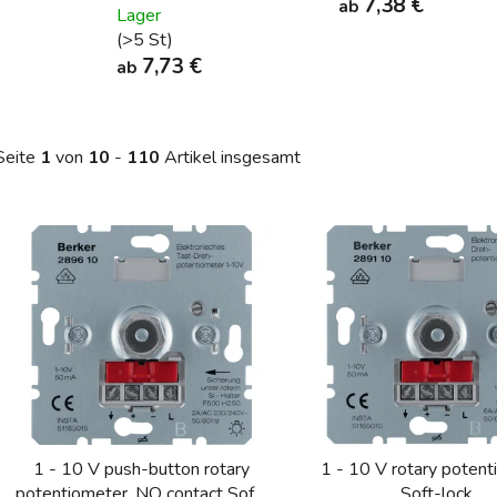
7,38 €
ab
Lager
(>5 St)
7,73 €
ab
Seite
1
von
10
-
110
Artikel insgesamt
L
s
t
e
d
e
r
P
1 - 10 V push-button rotary
1 - 10 V rotary poten
r
potentiometer, NO contact Soft-
Soft-lock