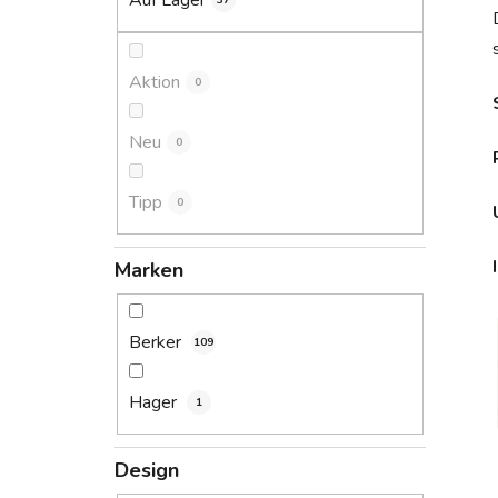
Auf Lager
37
s
t
e
Aktion
0
Neu
0
Tipp
0
Marken
Berker
109
Hager
1
Design