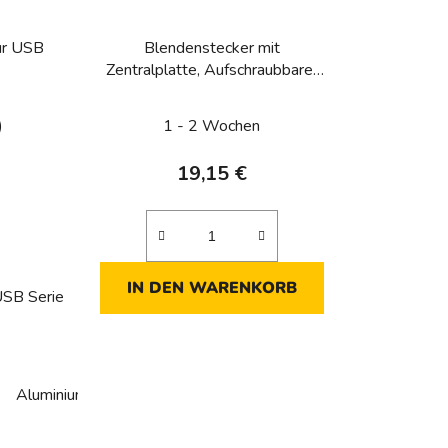
für USB
Blendenstecker mit
Zentralplatte, Aufschraubbarer
Berker Q.1/Q.3/Q.7/Q.9,
anthrazit-samtig, lackiert
)
1 - 2 Wochen
19,15 €
IN DEN WARENKORB
USB Serie
Aluminium
Nerez