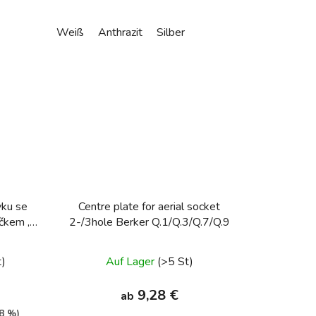
Weiß
Anthrazit
Silber
vku se
Centre plate for aerial socket
čkem ,
2-/3hole Berker Q.1/Q.3/Q.7/Q.9
metová
t)
Auf Lager
(>5 St)
9,28 €
ab
38 %)