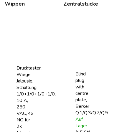
Wippen
Zentralstücke
Drucktaster,
Blind
Wiege
plug
Jalousie,
with
Schaltung
centre
1/0+1/0+1/0+1/0,
plate,
10 A,
Berker
250
Q.1/Q.3/Q.7/Q.9
VAC, 4x
Auf
NO für
Lager
2x