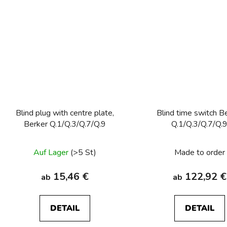
Blind plug with centre plate,
Blind time switch B
Berker Q.1/Q.3/Q.7/Q.9
Q.1/Q.3/Q.7/Q.
Auf Lager
(>5 St)
Made to order
15,46 €
122,92 €
ab
ab
DETAIL
DETAIL