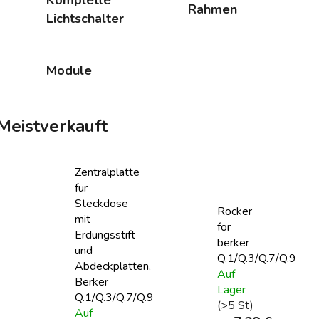
Rahmen
Lichtschalter
Module
Meistverkauft
Zentralplatte
für
Steckdose
Rocker
mit
for
Erdungsstift
berker
und
Q.1/Q.3/Q.7/Q.9
Abdeckplatten,
Auf
Berker
Lager
Q.1/Q.3/Q.7/Q.9
(>5 St)
Auf