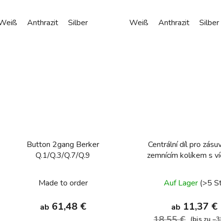
Weiß
Anthrazit
Silber
Weiß
Anthrazit
Silber
Button 2gang Berker
Centrální díl pro zásu
Q.1/Q.3/Q.7/Q.9
zemnícím kolíkem s ví
Berker Q.x, bílá, sa
Made to order
Auf Lager
(>5 S
61,48 €
11,37 €
ab
ab
18,55 €
(bis zu –