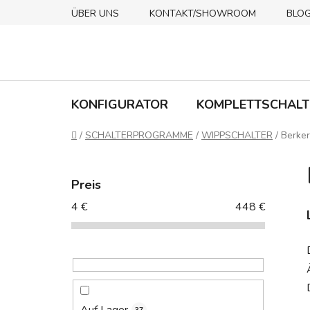
Zum
ÜBER UNS
KONTAKT/SHOWROOM
BLO
Inhalt
springen
KONFIGURATOR
KOMPLETTSCHALT
Startseite
/
SCHALTERPROGRAMME
/
WIPPSCHALTER
/
Berker
S
e
Preis
i
4
€
448
€
t
e
n
l
e
i