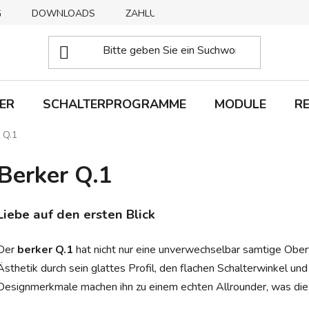
G
DOWNLOADS
ZAHLUNGSMETHODEN
ABHOLUNG
ER
SCHALTERPROGRAMME
MODULE
R
 Q.1
Berker Q.1
Liebe auf den ersten Blick
Der
berker Q.1
hat nicht nur eine unverwechselbar samtige Ober
Ästhetik durch sein glattes Profil, den flachen Schalterwinkel un
Designmerkmale machen ihn zu einem echten Allrounder, was die