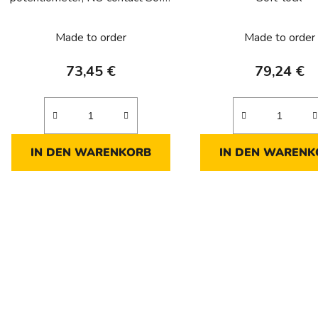
o
lock
d
Made to order
Made to order
u
k
73,45 €
79,24 €
t
e
IN DEN WARENKORB
IN DEN WARENK