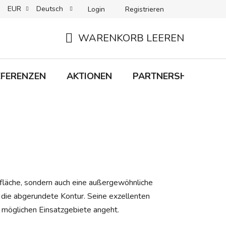
EUR
Deutsch
Login
Registrieren
 + LIEFERUNG
RÜCKGABEN
B2C-BEDINGUNGEN
WARENKORB LEEREN
WARENKORB
EFERENZEN
AKTIONEN
PARTNERSHIP
M
fläche, sondern auch eine außergewöhnliche
d die abgerundete Kontur. Seine exzellenten
 möglichen Einsatzgebiete angeht.