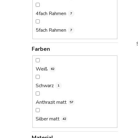
4fach Rahmen
7
5fach Rahmen
7
Farben
Weiß
i
62
Schwarz
1
Anthrazit matt
57
Silber matt
42
Material