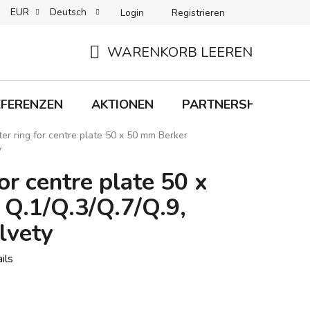
EUR
Deutsch
Login
Registrieren
 + LIEFERUNG
RÜCKGABEN
B2C-BEDINGUNGEN
WARENKORB LEEREN
WARENKORB
EFERENZEN
AKTIONEN
PARTNERSHIP
M
er ring for centre plate 50 x 50 mm Berker
y
or centre plate 50 x
Q.1/Q.3/Q.7/Q.9,
lvety
ils