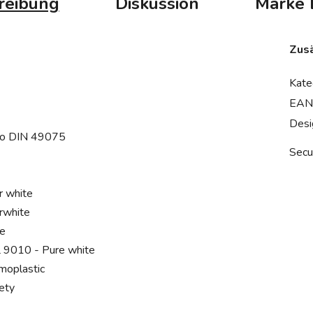
reibung
Diskussion
Marke
Zusä
Kate
EAN
Desi
 to DIN 49075
Secu
r white
rwhite
te
 9010 - Pure white
moplastic
ety