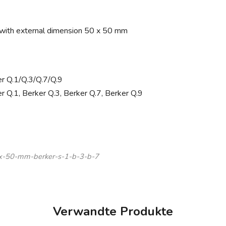
s with external dimension 50 x 50 mm
r Q.1/Q.3/Q.7/Q.9
r Q.1, Berker Q.3, Berker Q.7, Berker Q.9
0-x-50-mm-berker-s-1-b-3-b-7
Verwandte Produkte