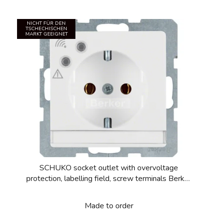
NICHT FÜR DEN
TSCHECHISCHEN
MARKT GEEIGNET
SCHUKO socket outlet with overvoltage
protection, labelling field, screw terminals Berker
Q.1/Q.3/Q.7/Q.9
Made to order