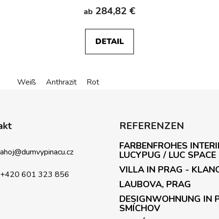
284,82 €
ab
DETAIL
Weiß
Anthrazit
Rot
akt
REFERENZEN
FARBENFROHES INTERI
ahoj
@
dumvypinacu.cz
LUCYPUG / LUC SPACE
VILLA IN PRAG - KLAN
+420 601 323 856
LAUBOVA, PRAG
DESIGNWOHNUNG IN 
SMÍCHOV