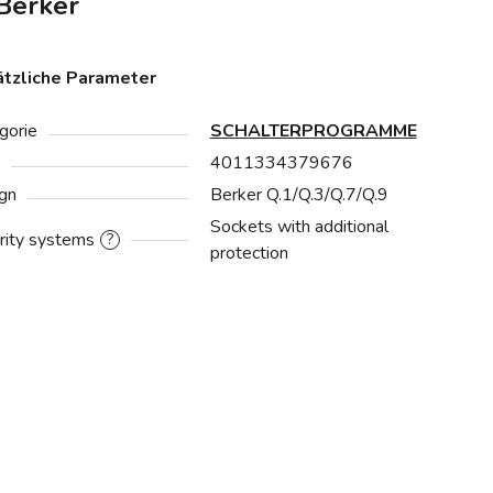
Berker
tzliche Parameter
gorie
SCHALTERPROGRAMME
4011334379676
gn
Berker Q.1/Q.3/Q.7/Q.9
Sockets with additional
rity systems
?
protection