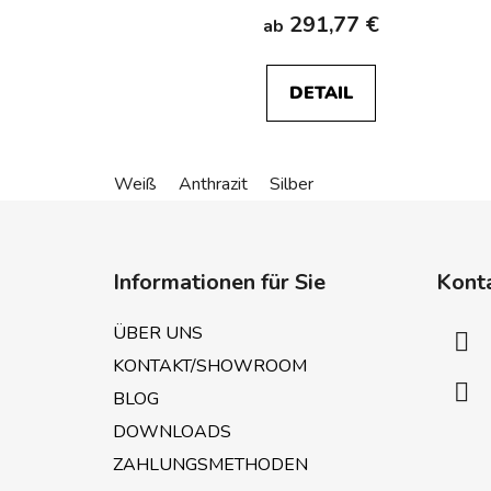
291,77 €
ab
DETAIL
Weiß
Anthrazit
Silber
F
u
Informationen für Sie
Kont
ß
z
ÜBER UNS
e
KONTAKT/SHOWROOM
i
BLOG
l
e
DOWNLOADS
ZAHLUNGSMETHODEN