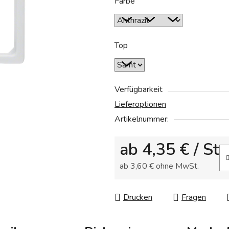
Farbe
ist
0,0
von
5
Top
Sternen.
Verfügbarkeit
Lieferoptionen
Artikelnummer:
ab
4,35 €
/ St
ab
3,60 €
ohne MwSt.
Verkaufspreis:
Drucken
Fragen