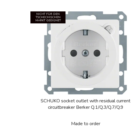
NICHT FÜR DEN
TSCHECHISCHEN
MARKT GEEIGNET
SCHUKO socket outlet with residual current
circuitbreaker Berker Q.1/Q.3/Q.7/Q.9
Made to order