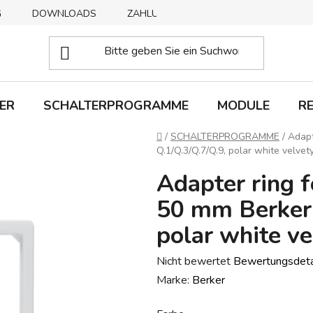
G
DOWNLOADS
ZAHLUNGSMETHODEN
ABHOLUNG
ER
SCHALTERPROGRAMME
MODULE
R
Startseite
/
SCHALTERPROGRAMME
/
Adapt
Q.1/Q.3/Q.7/Q.9, polar white velvet
Adapter ring f
50 mm Berker 
polar white ve
Die
Nicht bewertet
Bewertungsdeta
durchschnittliche
Marke:
Berker
Produktbewertung