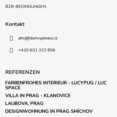
r
L
B2B-BEDINGUNGEN
i
s
t
Kontakt
e
ahoj
@
dumvypinacu.cz
+420 601 323 856
REFERENZEN
FARBENFROHES INTERIEUR - LUCYPUG / LUC
SPACE
VILLA IN PRAG - KLANOVICE
LAUBOVA, PRAG
DESIGNWOHNUNG IN PRAG SMÍCHOV