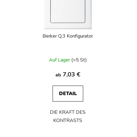
t
e
d
e
Berker Q.3 Konfigurator
r
P
r
Die
Auf Lager
(>5 St)
o
durchschnittliche
d
Produktbewertung
7,03 €
ab
u
ist
k
4,7
t
DETAIL
von
e
5
DIE KRAFT DES
Sternen.
KONTRASTS