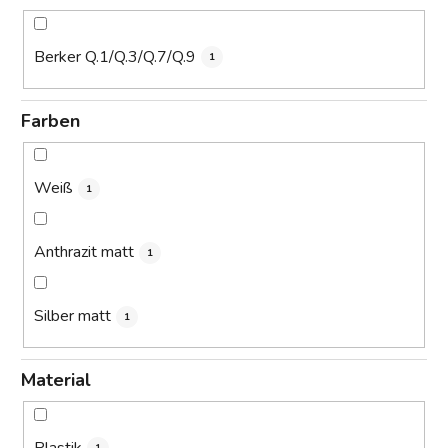
Berker Q.1/Q.3/Q.7/Q.9
1
Farben
Weiß
1
Anthrazit matt
1
Silber matt
1
Material
Plastik