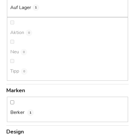
i
Auf Lager
1
e
r
u
Aktion
0
n
g
Neu
0
Tipp
0
Marken
Berker
1
Design