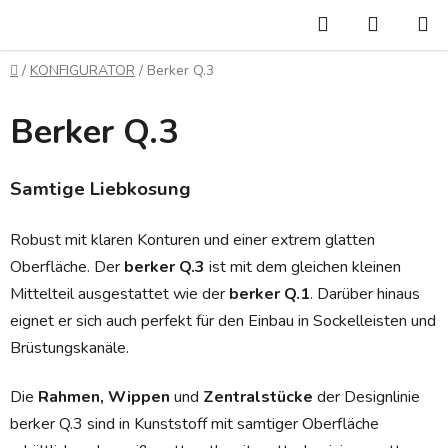
Zum
Suchen
WARE
Inhalt
springen
Startseite
/
KONFIGURATOR
/
Berker Q.3
Berker Q.3
Samtige Liebkosung
Robust mit klaren Konturen und einer extrem glatten
Oberfläche. Der
berker Q.3
ist mit dem gleichen kleinen
Mittelteil ausgestattet wie der
berker Q.1
. Darüber hinaus
eignet er sich auch perfekt für den Einbau in Sockelleisten und
Brüstungskanäle.
Die
Rahmen, Wippen
und
Zentralstücke
der Designlinie
berker Q.3 sind in Kunststoff mit samtiger Oberfläche