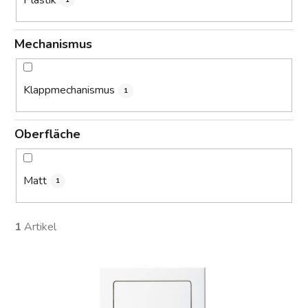
1
Mechanismus
Klappmechanismus
1
Oberfläche
Matt
1
1
Artikel
L
i
s