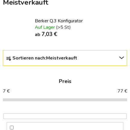
Meistverkauft
Berker Q.3 Konfigurator
Auf Lager
(>5 St)
7,03 €
ab
P
Sortieren nach:
Meistverkauft
r
o
d
Preis
u
k
7
€
77
€
t
s
o
r
t