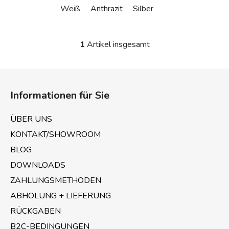
Weiß
Anthrazit
Silber
1
Artikel insgesamt
S
t
e
F
u
u
e
Informationen für Sie
ß
r
z
e
ÜBER UNS
e
l
KONTAKT/SHOWROOM
e
i
m
BLOG
l
e
e
DOWNLOADS
n
ZAHLUNGSMETHODEN
t
e
ABHOLUNG + LIEFERUNG
d
RÜCKGABEN
e
B2C-BEDINGUNGEN