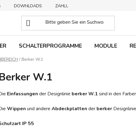
G
DOWNLOADS
ZAHLUNGSMETHODEN
ABHOLUNG
ER
SCHALTERPROGRAMME
MODULE
R
NBEREICH
/
Berker W.1
Berker W.1
Die
Einfassungen
der Designlinie
berker W.1
sind in den Farben
Die
Wippen
und andere
Abdeckplatten
der
berker
Designlinie
Schutzart IP 55