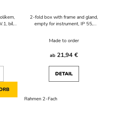
olíkem,
2-fold box with frame and gland,
.1, bílá,
empty for instrument, IP 55,
Berker W.1, grey
Made to order
21,94 €
ab
DETAIL
ORB
Rahmen 2-Fach