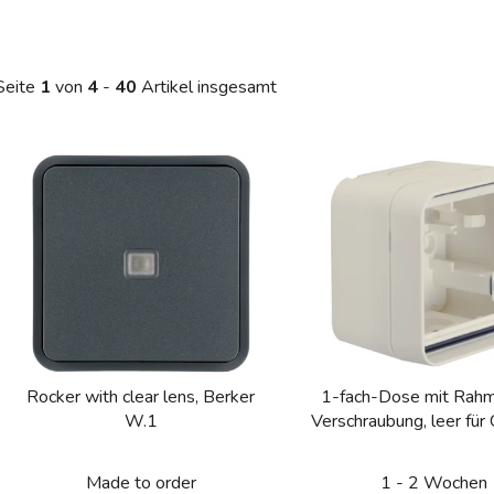
Seite
1
von
4
-
40
Artikel insgesamt
L
s
t
e
d
e
r
P
Rocker with clear lens, Berker
1-fach-Dose mit Rah
r
W.1
Verschraubung, leer für 
o
Gerät, IP 55, Berker W.
d
matt
Made to order
1 - 2 Wochen