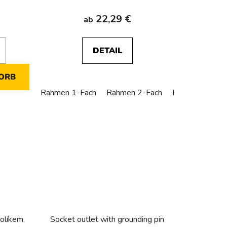
light grey, matt
n
g
22,29 €
ab
DETAIL
ORB
Rahmen 1-Fach
Rahmen 2-Fach
Rahmen 3-Fac
olíkem,
Socket outlet with grounding pin