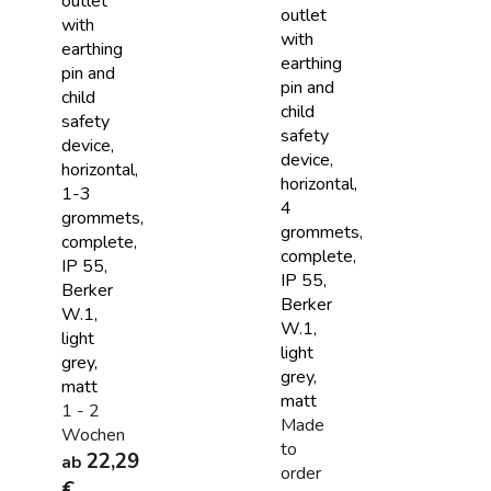
outlet
outlet
with
with
earthing
earthing
pin and
pin and
child
child
safety
safety
device,
device,
horizontal,
horizontal,
1-3
4
grommets,
grommets,
complete,
complete,
IP 55,
IP 55,
Berker
Berker
W.1,
W.1,
light
light
grey,
grey,
matt
matt
1 - 2
Made
Wochen
to
22,29
ab
order
€