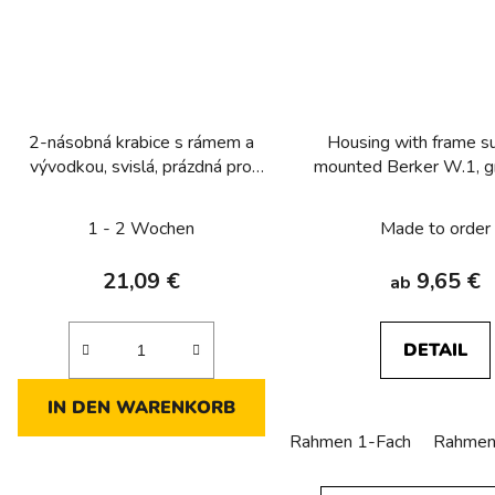
2-násobná krabice s rámem a
Housing with frame s
vývodkou, svislá, prázdná pro
mounted Berker W.1, gr
přístroj, IP 55, Berker W.1, bílá,
grey matt
mat
1 - 2 Wochen
Made to order
21,09 €
9,65 €
ab
DETAIL
IN DEN WARENKORB
Rahmen 1-Fach
Rahmen