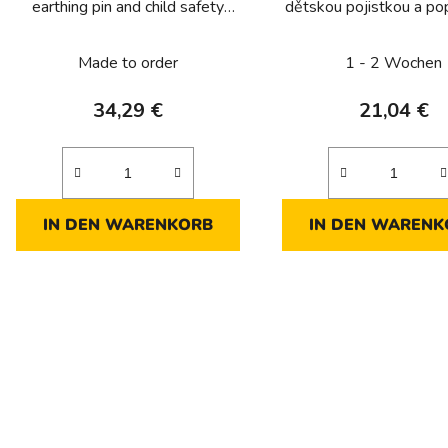
earthing pin and child safety
dětskou pojistkou a p
device, horizontal, 4 grommets,
polem, komplet., IP 55
complete, IP 55, Berker W.1,
W.1, sv. šedá, m
Made to order
1 - 2 Wochen
light grey, matt
34,29 €
21,04 €
IN DEN WARENKORB
IN DEN WARENK