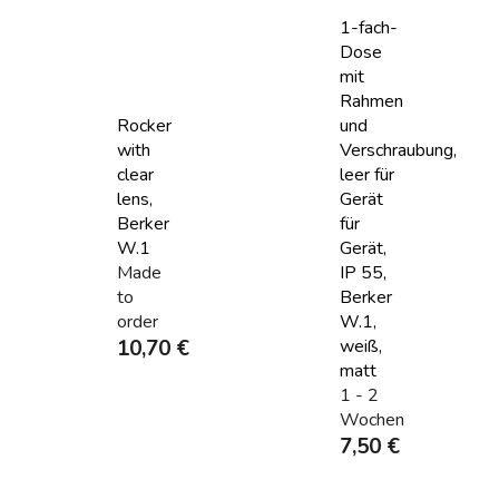
1-fach-
Dose
mit
Rahmen
Rocker
und
with
Verschraubung,
clear
leer für
lens,
Gerät
Berker
für
W.1
Gerät,
Made
IP 55,
to
Berker
order
W.1,
10,70 €
weiß,
matt
1 - 2
Wochen
7,50 €