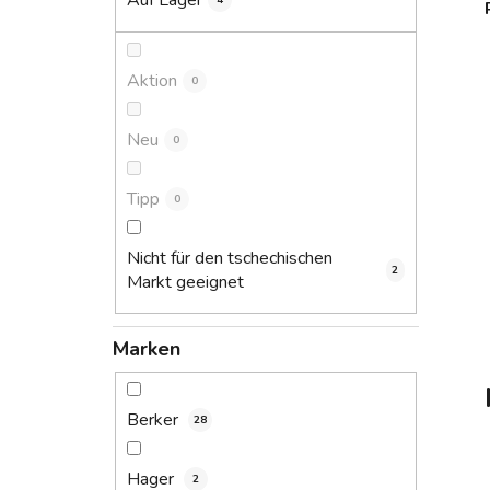
Auf Lager
4
s
t
e
Aktion
0
Neu
0
Tipp
0
Nicht für den tschechischen
2
Markt geeignet
Marken
Berker
28
Hager
2