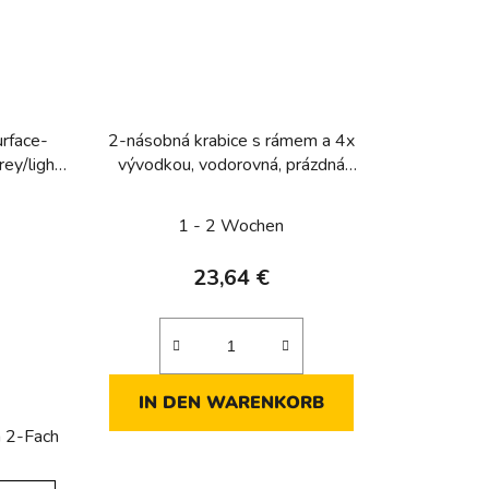
urface-
2-násobná krabice s rámem a 4x
ey/light
vývodkou, vodorovná, prázdná
pro přístroj, IP 55, Berker W.1,
bílá, mat
1 - 2 Wochen
23,64 €
IN DEN WARENKORB
 2-Fach