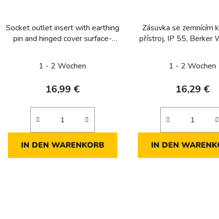
Socket outlet insert with earthing
Zásuvka se zemnícím k
pin and hinged cover surface-
přístroj, IP 55, Berker W
mounted/flush-mounted with
mat
enhanced touch protection,
1 - 2 Wochen
1 - 2 Wochen
Berker W.1, grey matt
16,99 €
16,29 €
IN DEN WARENKORB
IN DEN WARENK