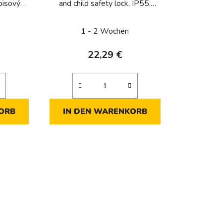
opisovým
and child safety lock, IP55,
, Berker
Berker W.1, white matt
at
1 - 2 Wochen
22,29 €
ORB
IN DEN WARENKORB