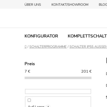
Zum
ÜBER UNS
KONTAKT/SHOWROOM
BLO
Inhalt
springen
KONFIGURATOR
KOMPLETTSCHALT
Startseite
/
SCHALTERPROGRAMME
/
SCHALTER IP55 AUSSE
S
e
Preis
i
7
€
201
€
t
e
n
l
e
i