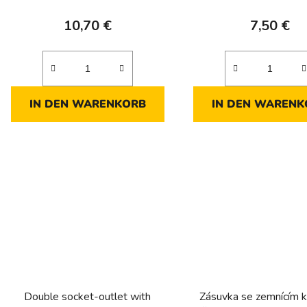
u
k
10,70 €
7,50 €
t
e
IN DEN WARENKORB
IN DEN WARENK
Double socket-outlet with
Zásuvka se zemnícím k