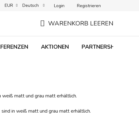
EUR
Deutsch
Login
Registrieren
 + LIEFERUNG
RÜCKGABEN
B2C-BEDINGUNGEN
WARENKORB LEEREN
WARENKORB
EFERENZEN
AKTIONEN
PARTNERSHIP
M
 weiß matt und grau matt erhältlich.
 sind in weiß matt und grau matt erhältlich.