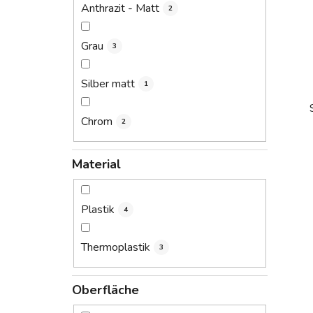
Anthrazit - Matt
2
Grau
3
Silber matt
1
Chrom
2
Material
i
Plastik
4
Thermoplastik
3
Oberfläche