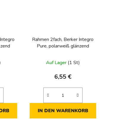
Integro
Rahmen 2fach, Berker Integro
nzend
Pure, polarweiß glänzend
)
Auf Lager
(1 St)
6,55 €
ORB
IN DEN WARENKORB