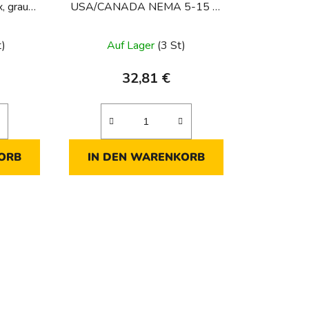
e
, grau
USA/CANADA NEMA 5-15 R,
r
Schraubklemmen, Berker Integro
u
Modul-E
t)
Auf Lager
(3 St)
n
g
32,81 €
ORB
IN DEN WARENKORB