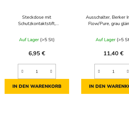
Steckdose mit
Ausschalter, Berker I
Schutzkontaktstift,
Flow/Pure, grau glä
Schraubklemmen, Berker Integro
Modul-Einsätze, anthrazit
Auf Lager
(>5 St)
Auf Lager
(>5 S
6,95 €
11,40 €
IN DEN WARENKORB
IN DEN WARENK