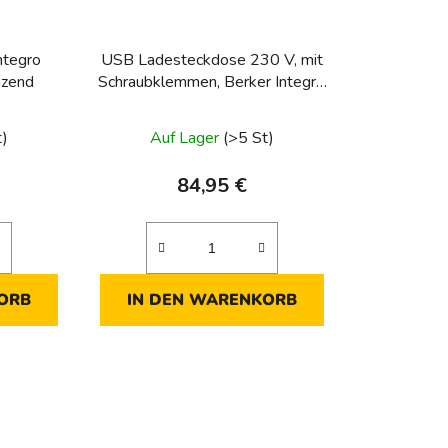
ntegro
USB Ladesteckdose 230 V, mit
nzend
Schraubklemmen, Berker Integro
Modul-Einsätze, anthrazit matt
t)
Auf Lager
(>5 St)
84,95 €
ORB
IN DEN WARENKORB