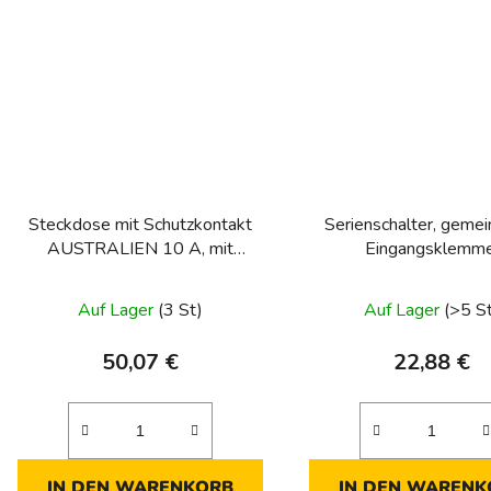
Steckdose mit Schutzkontakt
Serienschalter, geme
AUSTRALIEN 10 A, mit
Eingangsklemme
Schraubklemmen, Berker
Schraubklemmen, Berker
IntegroModul-Einsä
Classic, chrom 
Auf Lager
(3 St)
Auf Lager
(>5 S
50,07 €
22,88 €
IN DEN WARENKORB
IN DEN WARENK