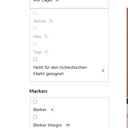
Auf Lager
27
s
t
e
Aktion
0
Neu
0
Tipp
0
Nicht für den tschechischen
1
Markt geeignet
Marken
Berker
3
Berker Integro
25