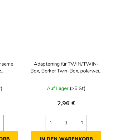
insame
Adapterring für TWIN/TWIN-
,
Box, Berker Twin-Box, polarweiß
 Integro
glänzend
m
t)
Auf Lager
(>5 St)
2,96 €
ORB
IN DEN WARENKORB