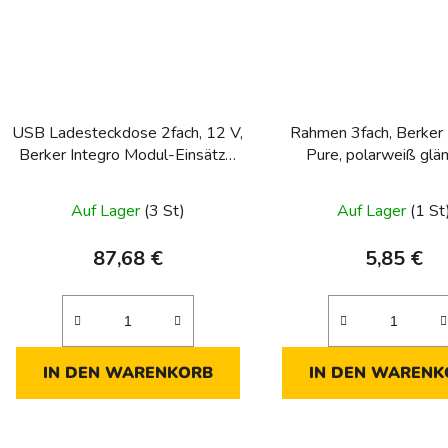
USB Ladesteckdose 2fach, 12 V,
Rahmen 3fach, Berker 
Berker Integro Modul-Einsätze,
Pure, polarweiß glä
polarweiß glänzend
Auf Lager
(3 St)
Auf Lager
(1 St
87,68 €
5,85 €
IN DEN WARENKORB
IN DEN WARENK