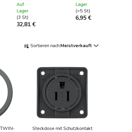
Auf
Lager
Lager
(>5 St)
(3 St)
6,95 €
32,81 €
P
Sortieren nach:
Meistverkauft
r
o
d
u
k
t
s
o
r
t
i
N/TWIN-
Steckdose mit Schutzkontakt