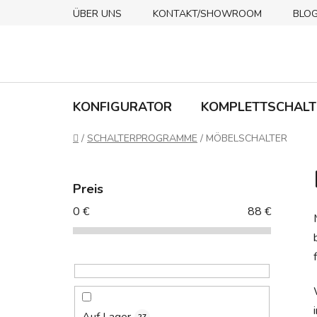
Zum
ÜBER UNS
KONTAKT/SHOWROOM
BLO
Inhalt
springen
KONFIGURATOR
KOMPLETTSCHALT
Startseite
/
SCHALTERPROGRAMME
/
MÖBELSCHALTER
S
e
Preis
i
0
€
88
€
t
e
n
l
e
i