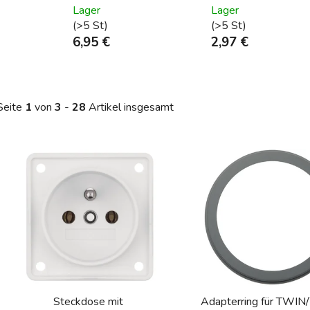
Lager
Lager
(>5 St)
(>5 St)
6,95 €
2,97 €
Seite
1
von
3
-
28
Artikel insgesamt
L
s
t
e
d
e
r
P
Steckdose mit
Adapterring für TWI