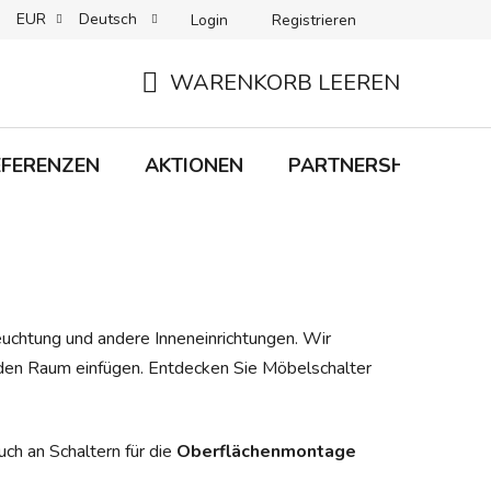
EUR
Deutsch
Login
Registrieren
 + LIEFERUNG
RÜCKGABEN
B2C-BEDINGUNGEN
WARENKORB LEEREN
WARENKORB
EFERENZEN
AKTIONEN
PARTNERSHIP
M
uchtung und andere Inneneinrichtungen. Wir
eden Raum einfügen. Entdecken Sie Möbelschalter
uch an Schaltern für die
Oberflächenmontage