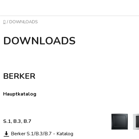
Zum
Inhalt
springen
Startseite
/
DOWNLOADS
DOWNLOADS
BERKER
Hauptkatalog
S.1, B.3, B.7
Berker S.1/B.3/B.7 - Katalog