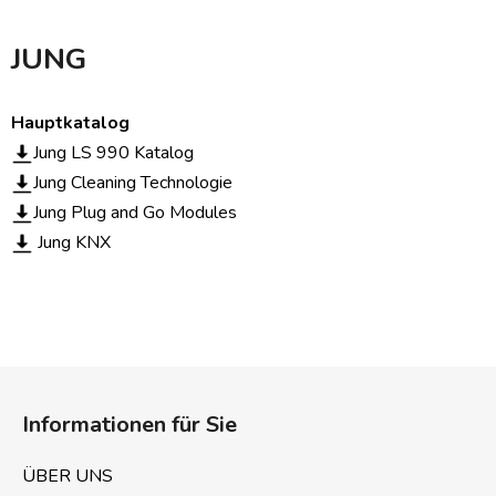
JUNG
Hauptkatalog
Jung LS 990 Katalog
Jung Cleaning Technologie
Jung Plug and Go Modules
Jung KNX
F
u
Informationen für Sie
ß
z
ÜBER UNS
e