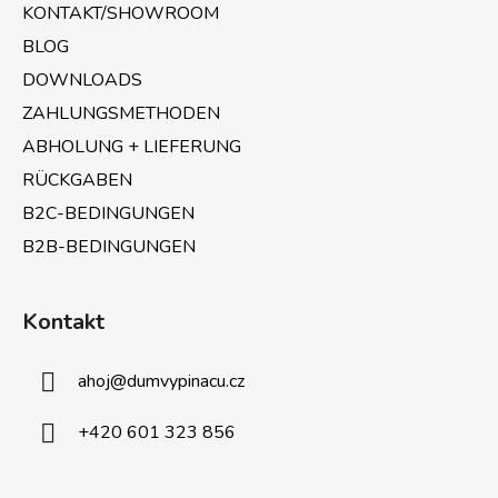
KONTAKT/SHOWROOM
i
BLOG
l
e
DOWNLOADS
ZAHLUNGSMETHODEN
ABHOLUNG + LIEFERUNG
RÜCKGABEN
B2C-BEDINGUNGEN
B2B-BEDINGUNGEN
Kontakt
ahoj
@
dumvypinacu.cz
+420 601 323 856