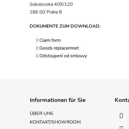
Sokolovska 409/120
186 00 Praha 8
DOKUMENTE ZUM DOWNLOAD:
Claim form
Goods replacemnet
Odstoupení od smlouvy
F
u
Informationen für Sie
Kont
ß
z
ÜBER UNS
e
KONTAKT/SHOWROOM
i