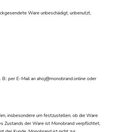
rückgesendete Ware unbeschädigt, unbenutzt,
 z. B.: per E-Mail an ahoj@monobrand.online oder
fen, insbesondere um festzustellen, ob die Ware
es Zustands der Ware ist Monobrand verpflichtet,
gt der Kunde. Monobrand ist nicht zur