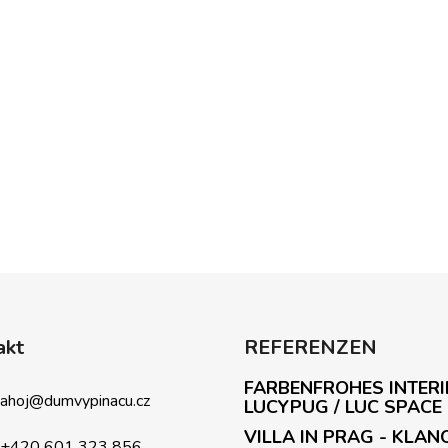
akt
REFERENZEN
FARBENFROHES INTERI
ahoj
@
dumvypinacu.cz
LUCYPUG / LUC SPACE
VILLA IN PRAG - KLAN
+420 601 323 856