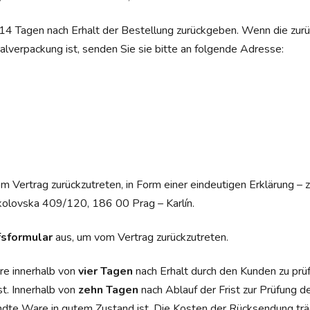
 14 Tagen nach Erhalt der Bestellung zurückgeben. Wenn die zu
nalverpackung ist, senden Sie sie bitte an folgende Adresse:
vom Vertrag zurückzutreten, in Form einer eindeutigen Erklärung –
kolovska 409/120, 186 00 Prag – Karlín.
sformular
aus, um vom Vertrag zurückzutreten.
re innerhalb von
vier Tagen
nach Erhalt durch den Kunden zu prü
st. Innerhalb von
zehn Tagen
nach Ablauf der Frist zur Prüfung d
andte Ware in gutem Zustand ist. Die Kosten der Rücksendung trä