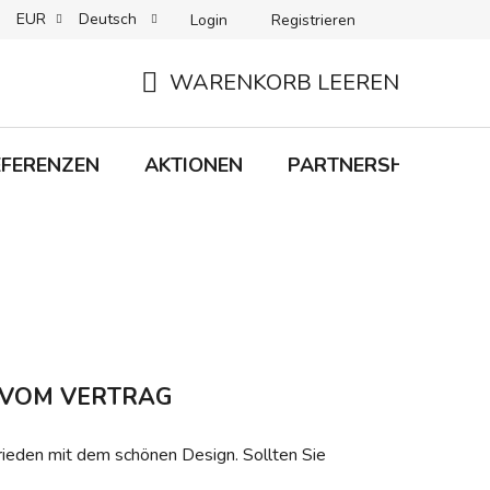
EUR
Deutsch
Login
Registrieren
 + LIEFERUNG
RÜCKGABEN
B2C-BEDINGUNGEN
WARENKORB LEEREN
WARENKORB
EFERENZEN
AKTIONEN
PARTNERSHIP
M
T VOM VERTRAG
rieden mit dem schönen Design. Sollten Sie