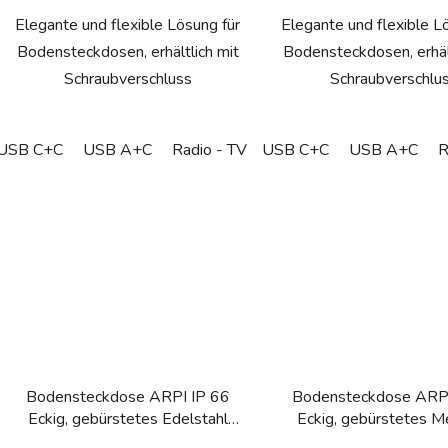
Elegante und flexible Lösung für
Elegante und flexible L
Bodensteckdosen, erhältlich mit
Bodensteckdosen, erhält
Schraubverschluss
Schraubverschlu
USB C+C
USB A+C
Radio - TV
USB C+C
Podlahová zásuvka - Sch
USB A+C
R
Bodensteckdose ARPI IP 66
Bodensteckdose ARPI
Eckig, gebürstetes Edelstahl
Eckig, gebürstetes M
Beach