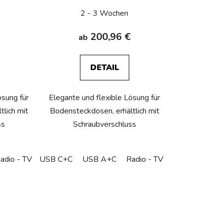
2 - 3 Wochen
200,96 €
ab
DETAIL
ösung für
Elegante und flexible Lösung für
lich mit
Bodensteckdosen, erhältlich mit
ss
Schraubverschluss
uko (DE)
adio - TV
Podlahová zásuvka - CZ/FR/BE
USB C+C
Podlahová zásuvka - Schuko (DE)
USB A+C
Radio - TV
HDMI
Podlahová zásu
Podlahová zá
Empty floo