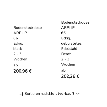
Bodensteckdose
Bodensteckdose
ARPI IP
ARPI IP
66
66
Eckig,
Eckig,
gebürstetes
black
Edelstahl
2 - 3
Beach
Wochen
2 - 3
Wochen
ab
200,96 €
ab
202,26 €
P
Sortieren nach:
Meistverkauft
r
o