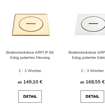
L
s
t
e
d
e
r
P
Bodensteckdose ARPI IP 66
Bodensteckdose ARPI
r
Eckig, poliertes Messing
Eckig, polierter Edel
o
d
2 - 3 Wochen
2 - 3 Wochen
u
k
149,10 €
168,55 €
ab
ab
t
e
DETAIL
DETAIL