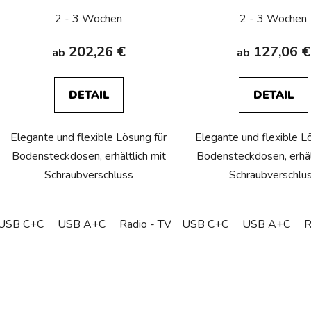
2 - 3 Wochen
2 - 3 Wochen
202,26 €
127,06 €
ab
ab
DETAIL
DETAIL
Elegante und flexible Lösung für
Elegante und flexible L
Bodensteckdosen, erhältlich mit
Bodensteckdosen, erhält
Schraubverschluss
Schraubverschlu
USB C+C
USB A+C
Radio - TV
USB C+C
Podlahová zásuvka - Sch
USB A+C
R