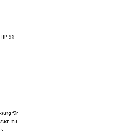
 IP 66
ösung für
lich mit
ss