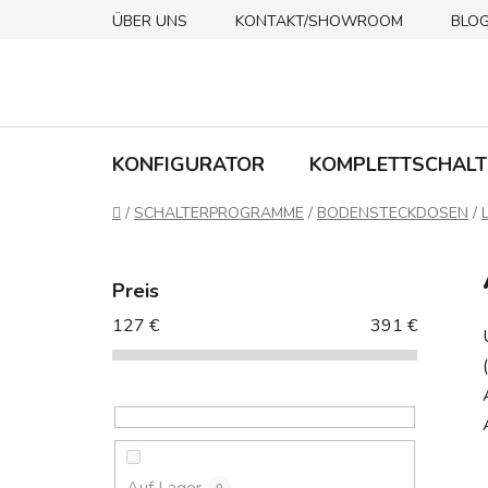
Zum
ÜBER UNS
KONTAKT/SHOWROOM
BLO
Inhalt
springen
KONFIGURATOR
KOMPLETTSCHALT
Startseite
/
SCHALTERPROGRAMME
/
BODENSTECKDOSEN
/
S
e
Preis
i
127
€
391
€
t
e
n
l
e
i