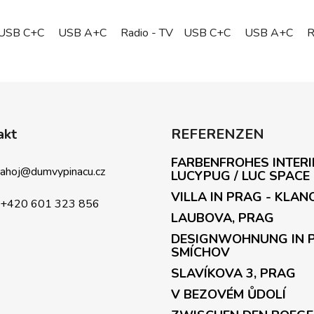
USB C+C
USB A+C
Radio - TV
USB C+C
Podlahová zásuvka - Sch
USB A+C
R
S
t
e
u
e
akt
REFERENZEN
r
e
FARBENFROHES INTERI
l
ahoj
@
dumvypinacu.cz
LUCYPUG / LUC SPACE
e
VILLA IN PRAG - KLAN
m
+420 601 323 856
LAUBOVA, PRAG
e
n
DESIGNWOHNUNG IN 
t
SMÍCHOV
e
SLAVÍKOVA 3, PRAG
d
V BEZOVÉM ŮDOLÍ
e
r