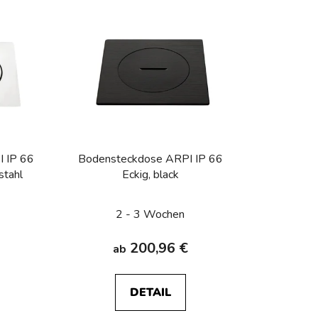
d
u
k
t
s
o
r
t
i
 IP 66
Bodensteckdose ARPI IP 66
e
stahl
Eckig, black
r
u
2 - 3 Wochen
n
g
200,96 €
ab
DETAIL