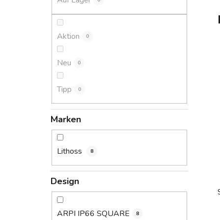
Auf Lager
0
s
t
e
Aktion
0
Neu
0
Tipp
0
Marken
Lithoss
8
Design
ARPI IP66 SQUARE
8