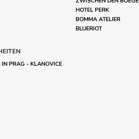
ZWISCHEN DEN BOEG
L
HOTEL PERK
i
s
BOMMA ATELIER
t
BLUERIOT
e
HEITEN
 IN PRAG - KLANOVICE