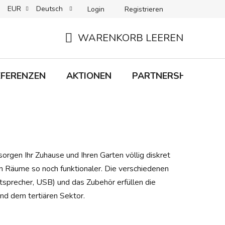
EUR
Deutsch
Login
Registrieren
 + LIEFERUNG
RÜCKGABEN
B2C-BEDINGUNGEN
WARENKORB LEEREN
WARENKORB
EFERENZEN
AKTIONEN
PARTNERSHIP
M
gen Ihr Zuhause und Ihren Garten völlig diskret
n Räume so noch funktionaler. Die verschiedenen
sprecher, USB) und das Zubehör erfüllen die
nd dem tertiären Sektor.