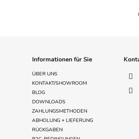
F
u
Informationen für Sie
Kont
ß
z
ÜBER UNS
e
KONTAKT/SHOWROOM
i
BLOG
l
e
DOWNLOADS
ZAHLUNGSMETHODEN
ABHOLUNG + LIEFERUNG
RÜCKGABEN