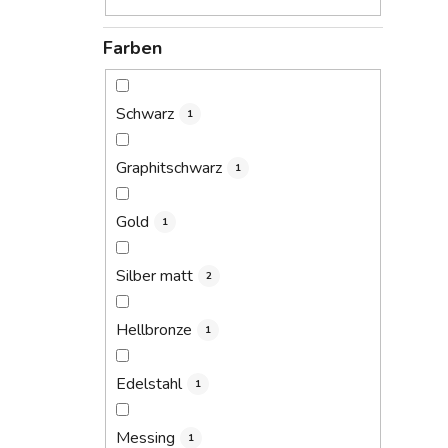
i
Farben
Schwarz
1
Graphitschwarz
1
Gold
1
Silber matt
2
Hellbronze
1
Edelstahl
1
Messing
1