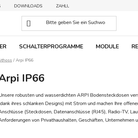
G
DOWNLOADS
ZAHLUNGSMETHODEN
ABHOLUNG
ER
SCHALTERPROGRAMME
MODULE
R
Lithoss
/
Arpi IP66
Arpi IP66
Unsere robusten und wasserdichten ARPI Bodensteckdosen versor
(dank ihres schlanken Designs) mit Strom und machen Ihre offene
Anschlüsse (Steckdosen, Datenanschlüsse (RJ45), Radio-TV, Laut
Anforderungen von Privathaushalten, Geschäften, Unternehmen u