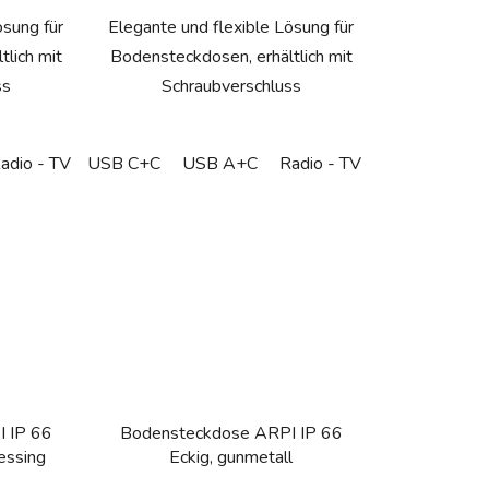
ösung für
Elegante und flexible Lösung für
lich mit
Bodensteckdosen, erhältlich mit
ss
Schraubverschluss
uko (DE)
adio - TV
Podlahová zásuvka - CZ/FR/BE
USB C+C
Podlahová zásuvka - Schuko (DE)
USB A+C
Radio - TV
HDMI
Podlahová zásu
Podlahová zá
Empty floo
 IP 66
Bodensteckdose ARPI IP 66
essing
Eckig, gunmetall