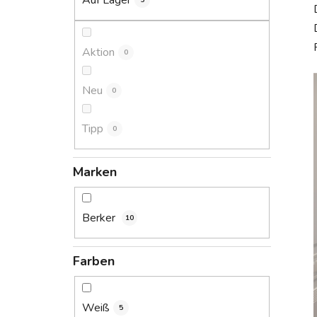
Auf Lager
5
s
t
e
Aktion
0
Neu
0
Tipp
0
Marken
Berker
10
Farben
Weiß
5