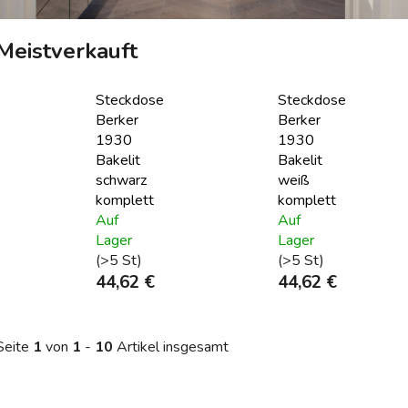
Meistverkauft
Steckdose
Steckdose
Berker
Berker
1930
1930
Bakelit
Bakelit
schwarz
weiß
komplett
komplett
Auf
Auf
Lager
Lager
(>5 St)
(>5 St)
44,62 €
44,62 €
Seite
1
von
1
-
10
Artikel insgesamt
L