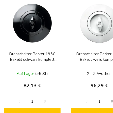
s
t
e
d
e
r
P
Drehschalter Berker 1930
Drehschalter Berker
r
Bakelit schwarz komplett
Bakelit weiß komp
o
(Wechselschalter)
(Serienschalter
d
Auf Lager
(>5 St)
2 - 3 Wochen
u
k
82,13 €
96,29 €
t
e