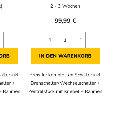
t)
2 - 3 Wochen
99,99 €
ORB
IN DEN WARENKORB
lter inkl.
Preis für kompletten Schalter inkl.
alter +
Drehschalter/Wechselschalter +
 + Rahmen
Zentralstück mit Knebel + Rahmen