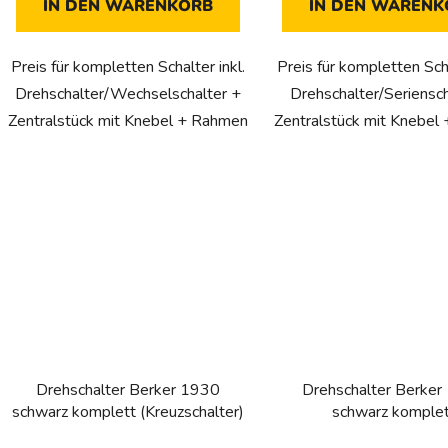
IN DEN WARENKORB
IN DEN WARENK
Preis für kompletten Schalter inkl.
Preis für kompletten Scha
Drehschalter/Wechselschalter +
Drehschalter/Seriensch
Zentralstück mit Knebel + Rahmen
Zentralstück mit Knebel
Drehschalter Berker 1930
Drehschalter Berker
schwarz komplett (Kreuzschalter)
schwarz komple
(Serienschalter