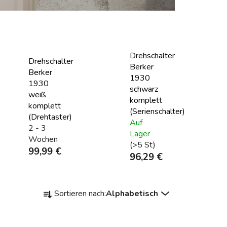
Drehschalter
Drehschalter
Berker
Berker
1930
1930
schwarz
weiß
komplett
komplett
(Serienschalter)
(Drehtaster)
Auf
2 - 3
Lager
Wochen
(>5 St)
99,99 €
96,29 €
P
Sortieren nach:
Alphabetisch
r
o
d