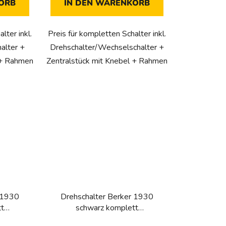
ORB
IN DEN WARENKORB
lter inkl.
Preis für kompletten Schalter inkl.
alter +
Drehschalter/Wechselschalter +
 + Rahmen
Zentralstück mit Knebel + Rahmen
 1930
Drehschalter Berker 1930
tt
schwarz komplett
)
(Wechselschalter)