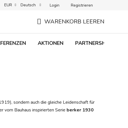
EUR
Deutsch
Login
Registrieren
 + LIEFERUNG
RÜCKGABEN
B2C-BEDINGUNGEN
WARENKORB LEEREN
WARENKORB
EFERENZEN
AKTIONEN
PARTNERSHIP
M
1919), sondern auch die gleiche Leidenschaft für
er vom Bauhaus inspirierten Serie
berker 1930