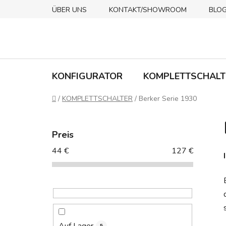
Zum
ÜBER UNS
KONTAKT/SHOWROOM
BLO
Inhalt
springen
KONFIGURATOR
KOMPLETTSCHALT
Startseite
/
KOMPLETTSCHALTER
/
Berker Serie 1930
S
e
Preis
i
44
€
127
€
t
e
n
l
e
i