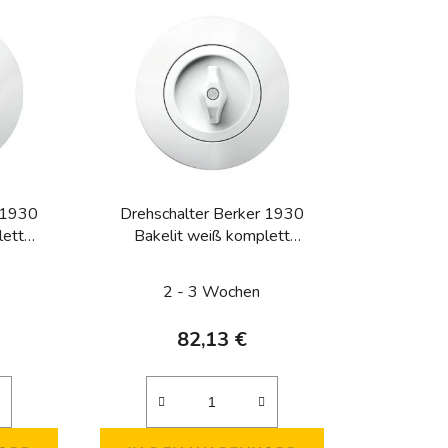
u
k
t
s
o
r
t
i
 1930
Drehschalter Berker 1930
e
lett
Bakelit weiß komplett
r
)
(Wechselschalter)
u
2 - 3 Wochen
n
g
82,13 €