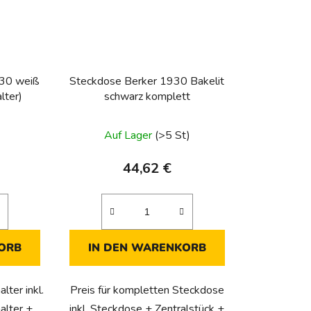
930 weiß
Steckdose Berker 1930 Bakelit
lter)
schwarz komplett
Auf Lager
(>5 St)
44,62 €
ORB
IN DEN WARENKORB
lter inkl.
Preis für kompletten Steckdose
alter +
inkl. Steckdose + Zentralstück +