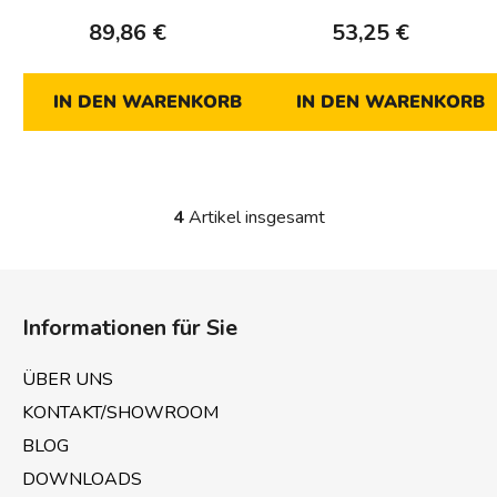
89,86 €
53,25 €
IN DEN WARENKORB
IN DEN WARENKORB
4
Artikel insgesamt
S
t
e
F
u
u
e
Informationen für Sie
ß
r
z
e
ÜBER UNS
e
l
KONTAKT/SHOWROOM
e
i
m
BLOG
l
e
e
DOWNLOADS
n