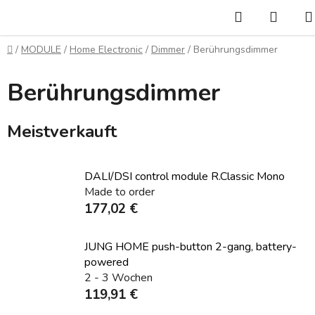
Zum
Suchen
WAR
Inhalt
springen
Startseite
/
MODULE
/
Home Electronic
/
Dimmer
/
Berührungsdimmer
Berührungsdimmer
Meistverkauft
DALI/DSI control module R.Classic Mono
Made to order
177,02 €
JUNG HOME push-button 2-gang, battery-
powered
2 - 3 Wochen
119,91 €