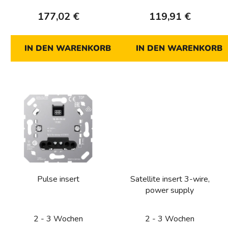
d
177,02 €
119,91 €
u
k
t
IN DEN WARENKORB
IN DEN WARENKORB
e
Pulse insert
Satellite insert 3-wire,
power supply
2 - 3 Wochen
2 - 3 Wochen