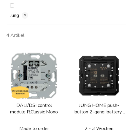
Jung
3
4
Artikel
L
i
s
t
e
d
e
DALI/DSI control
JUNG HOME push-
r
module R.Classic Mono
button 2-gang, battery-
P
powered
r
Made to order
2 - 3 Wochen
o