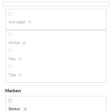
o
r
t
i
Auf Lager
0
e
r
u
Aktion
0
n
g
Neu
0
Tipp
0
Marken
Berker
1