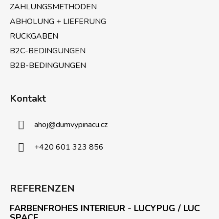
ZAHLUNGSMETHODEN
t
e
ABHOLUNG + LIEFERUNG
d
RÜCKGABEN
e
B2C-BEDINGUNGEN
r
L
B2B-BEDINGUNGEN
i
s
t
Kontakt
e
ahoj
@
dumvypinacu.cz
+420 601 323 856
REFERENZEN
FARBENFROHES INTERIEUR - LUCYPUG / LUC
SPACE