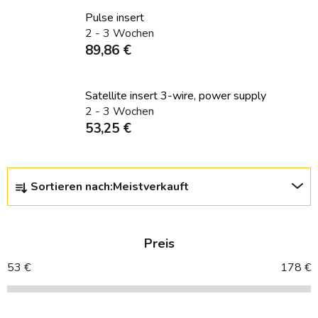
Pulse insert
2 - 3 Wochen
89,86 €
Satellite insert 3-wire, power supply
2 - 3 Wochen
53,25 €
P
Sortieren nach:
Meistverkauft
r
o
d
Preis
u
k
53
€
178
€
t
s