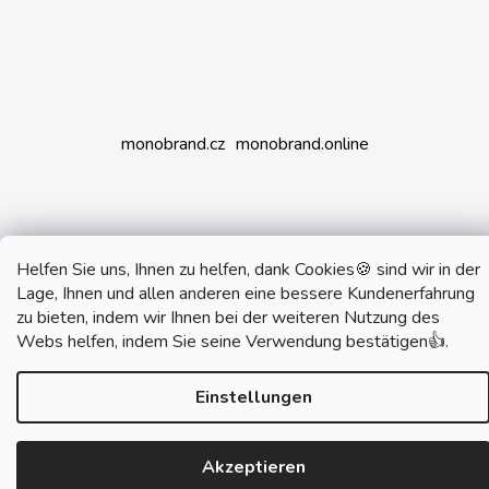
monobrand.cz
monobrand.online
Erstellt von Shoptet
Helfen Sie uns, Ihnen zu helfen, dank Cookies🍪 sind wir in der
Copyright 2026
SWITCHHOUSE
. Alle Rechte
Lage, Ihnen und allen anderen eine bessere Kundenerfahrung
vorbehalten.
zu bieten, indem wir Ihnen bei der weiteren Nutzung des
Webs helfen, indem Sie seine Verwendung bestätigen👍.
Einstellungen
Akzeptieren