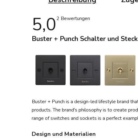
5,0
Die
2 Bewertungen
durchschnittliche
Produktbewertung
ist
Buster + Punch Schalter und Stec
5,0
von
5
Sternen.
Buster + Punch is a design-led lifestyle brand tha
products. The brand's philosophy is to create produ
range of switches and sockets is a perfect example
Design und Materialien