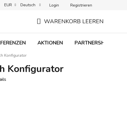
EUR
Deutsch
Login
Registrieren
 + LIEFERUNG
RÜCKGABEN
B2C-BEDINGUNGEN
WARENKORB LEEREN
WARENKORB
EFERENZEN
AKTIONEN
PARTNERSHIP
M
ch Konfigurator
h Konfigurator
ils