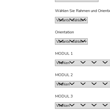
Sternen.
Wählen Sie Rahmen und Orienti
Orientation
MODUL 1
MODUL 2
MODUL 3