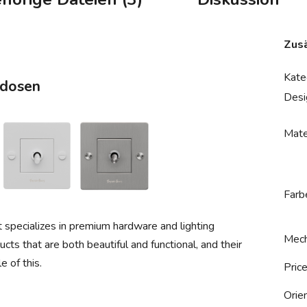
Zusä
Kate
kdosen
Desi
Mate
Farb
t specializes in premium hardware and lighting
Mech
cts that are both beautiful and functional, and their
 of this.
Pric
Orie