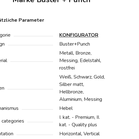
tzliche Parameter
gorie
KONFIGURATOR
gn
Buster+Punch
Metall, Bronze,
rial
Messing, Edelstahl,
rostfrei
Weiß, Schwarz, Gold,
Silber matt,
en
Hellbronze,
Aluminium, Messing
anismus
Hebel
I. kat. - Premium, II.
e categories
kat. - Quality plus
ntation
Horizontal, Vertical