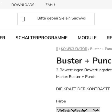
G
DOWNLOADS
ZAHLUNGSMETHODEN
ABHOLUNG
ER
SCHALTERPROGRAMME
MODULE
R
Startseite
/
KONFIGURATOR
/
Buster + Pun
Buster + Punc
Die
2 Bewertungen
Bewertungsdeta
durchschnittliche
Marke:
Buster + Punch
Produktbewertung
DIE KRAFT DER KONTRASTE
ist
5,0
Farbe
von
5