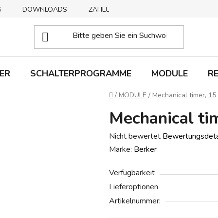
G
DOWNLOADS
ZAHLUNGSMETHODEN
ABHOLUNG
ER
SCHALTERPROGRAMME
MODULE
R
Startseite
/
MODULE
/
Mechanical timer, 15
Mechanical ti
Die
Nicht bewertet
Bewertungsdeta
durchschnittliche
Marke:
Berker
Produktbewertung
Verfügbarkeit
ist
Lieferoptionen
0,0
Artikelnummer:
von
5