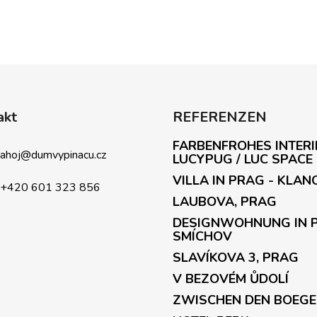
akt
REFERENZEN
FARBENFROHES INTERI
ahoj
@
dumvypinacu.cz
LUCYPUG / LUC SPACE
VILLA IN PRAG - KLAN
+420 601 323 856
LAUBOVA, PRAG
DESIGNWOHNUNG IN 
SMÍCHOV
SLAVÍKOVA 3, PRAG
V BEZOVÉM ŮDOLÍ
ZWISCHEN DEN BOEG