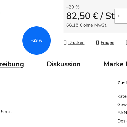
Sternen.
–29 %
82,50 €
/ St
68,18 € ohne MwSt.
Verkaufspreis:
–29 %
Drucken
Fragen
reibung
Diskussion
Marke
Zusä
Kate
Gewi
15 min
EAN
Desi