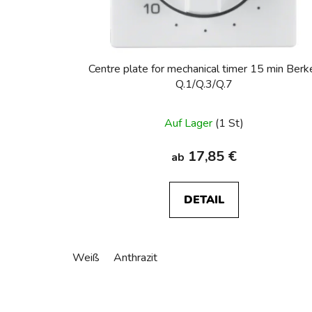
Centre plate for mechanical timer 15 min Berk
Q.1/Q.3/Q.7
Auf Lager
(1 St)
17,85 €
ab
DETAIL
Weiß
Anthrazit