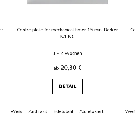
er
Centre plate for mechanical timer 15 min. Berker
Ce
K.1,K.5
1 - 2 Wochen
20,30 €
ab
DETAIL
Weiß
Anthrazit
Edelstahl
Alu eloxiert
Wei