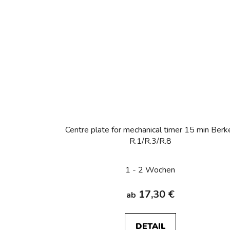
Centre plate for mechanical timer 15 min Berk
R.1/R.3/R.8
1 - 2 Wochen
17,30 €
ab
DETAIL