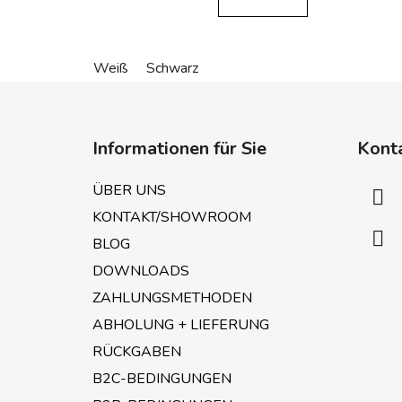
Weiß
Schwarz
F
u
Informationen für Sie
Kont
ß
z
ÜBER UNS
e
KONTAKT/SHOWROOM
i
BLOG
l
e
DOWNLOADS
ZAHLUNGSMETHODEN
ABHOLUNG + LIEFERUNG
RÜCKGABEN
B2C-BEDINGUNGEN