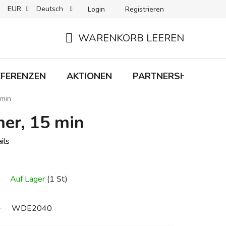
EUR
Deutsch
Login
Registrieren
 + LIEFERUNG
RÜCKGABEN
B2C-BEDINGUNGEN
WARENKORB LEEREN
WARENKORB
EFERENZEN
AKTIONEN
PARTNERSHIP
M
 min
mer, 15 min
ils
Auf Lager
(1 St)
WDE2040