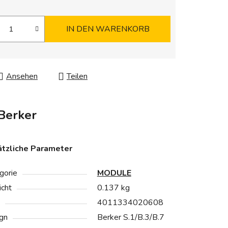
IN DEN WARENKORB
Ansehen
Teilen
Berker
tzliche Parameter
gorie
MODULE
cht
0.137 kg
4011334020608
gn
Berker S.1/B.3/B.7