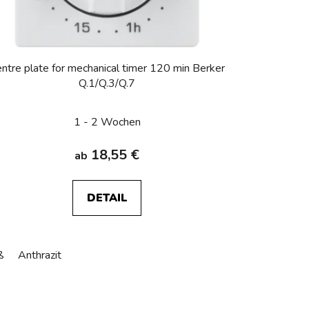
ntre plate for mechanical timer 120 min Berker
Q.1/Q.3/Q.7
1 - 2 Wochen
18,55 €
ab
DETAIL
ß
Anthrazit