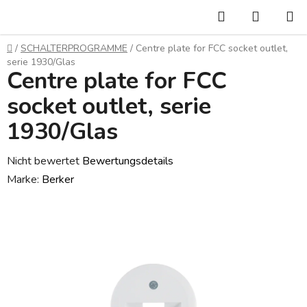
Zum
Suchen
WARE
Inhalt
springen
Startseite
/
SCHALTERPROGRAMME
/
Centre plate for FCC socket outlet,
serie 1930/Glas
Centre plate for FCC
socket outlet, serie
1930/Glas
Die
Nicht bewertet
Bewertungsdetails
durchschnittliche
Marke:
Berker
Produktbewertung
ist
0,0
von
5
Sternen.