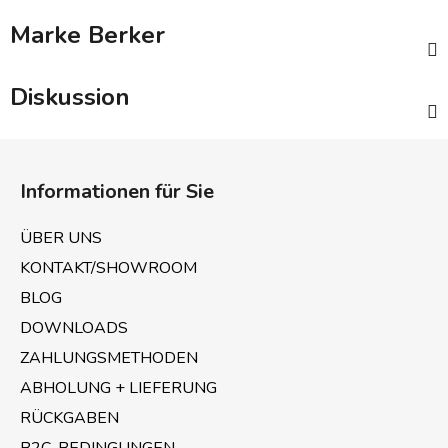
Marke
Berker
Diskussion
F
u
Informationen für Sie
ß
z
ÜBER UNS
e
KONTAKT/SHOWROOM
i
BLOG
l
e
DOWNLOADS
ZAHLUNGSMETHODEN
ABHOLUNG + LIEFERUNG
RÜCKGABEN