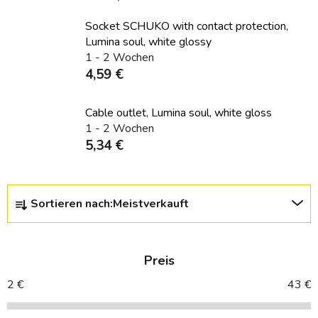
Socket SCHUKO with contact protection,
Lumina soul, white glossy
1 - 2 Wochen
4,59 €
Cable outlet, Lumina soul, white gloss
1 - 2 Wochen
5,34 €
P
Sortieren nach:
Meistverkauft
r
o
d
Preis
u
k
2
€
43
€
t