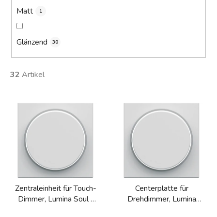
Matt
1
Glänzend
30
32
Artikel
L
i
s
t
e
d
e
Zentraleinheit für Touch-
Centerplatte für
r
Dimmer, Lumina Soul /
Drehdimmer, Lumina
P
Intense / Passion
Soul / Intense / Passion
r