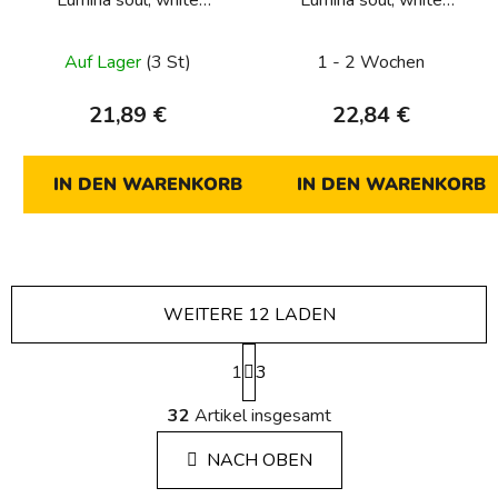
Lumina soul, white
Lumina soul, white
glossy
glossy
Auf Lager
(3 St)
1 - 2 Wochen
21,89 €
22,84 €
IN DEN WARENKORB
IN DEN WARENKORB
WEITERE 12 LADEN
P
1
a
3
g
S
i
32
Artikel insgesamt
t
n
e
i
NACH OBEN
u
e
e