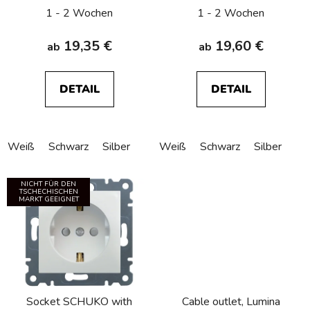
1 - 2 Wochen
1 - 2 Wochen
o
d
19,35 €
19,60 €
ab
ab
u
k
t
DETAIL
DETAIL
e
Weiß
Schwarz
Silber
Weiß
Schwarz
Silber
NICHT FÜR DEN
TSCHECHISCHEN
MARKT GEEIGNET
Socket SCHUKO with
Cable outlet, Lumina