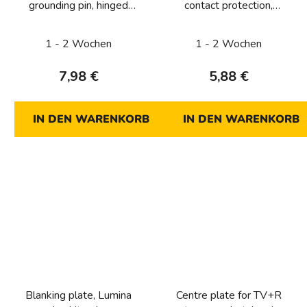
grounding pin, hinged
contact protection,
cover and enhanced
Lumina, silver matt
contact protection, IP44,
1 - 2 Wochen
1 - 2 Wochen
Lumina soul, white
glossy
7,98 €
5,88 €
IN DEN WARENKORB
IN DEN WARENKORB
Blanking plate, Lumina
Centre plate for TV+R