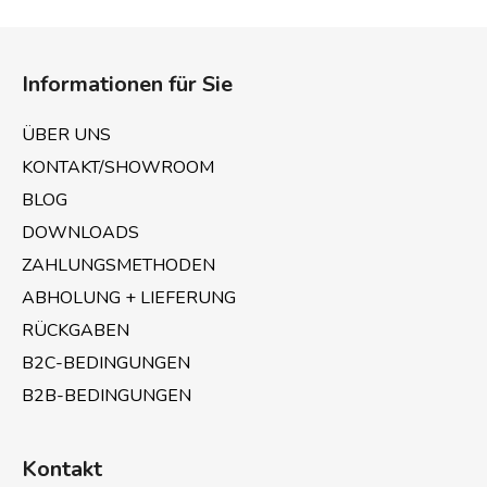
r
r
u
F
e
n
u
g
l
Informationen für Sie
e
ß
m
z
ÜBER UNS
e
e
n
KONTAKT/SHOWROOM
i
t
BLOG
l
e
e
DOWNLOADS
d
e
ZAHLUNGSMETHODEN
r
ABHOLUNG + LIEFERUNG
L
i
RÜCKGABEN
s
B2C-BEDINGUNGEN
t
B2B-BEDINGUNGEN
e
Kontakt