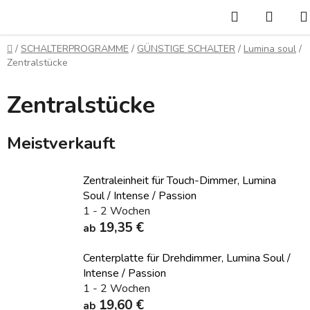
Zum
Suchen
WAR
Inhalt
springen
Startseite
/
SCHALTERPROGRAMME
/
GÜNSTIGE SCHALTER
/
Lumina soul
/
Zentralstücke
Zentralstücke
Meistverkauft
Zentraleinheit für Touch-Dimmer, Lumina
Soul / Intense / Passion
1 - 2 Wochen
19,35 €
ab
Centerplatte für Drehdimmer, Lumina Soul /
Intense / Passion
1 - 2 Wochen
19,60 €
ab