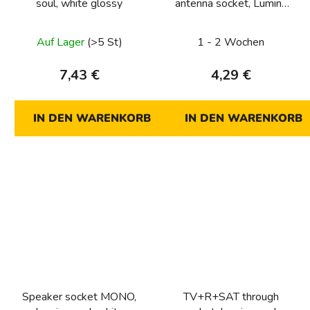
soul, white glossy
antenna socket, Lumina
soul, white matt
Auf Lager
(>5 St)
1 - 2 Wochen
7,43 €
4,29 €
IN DEN WARENKORB
IN DEN WARENKORB
Speaker socket MONO,
TV+R+SAT through