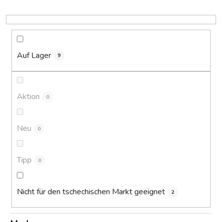
s
o
r
t
i
Auf Lager
9
e
r
u
Aktion
0
n
g
Neu
0
Tipp
0
Nicht für den tschechischen Markt geeignet
2