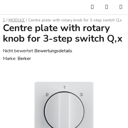
Zum
Suchen
WARE
Inhalt
springen
Startseite
/
MODULE
/
Centre plate with rotary knob for 3-step switch Q,x
Centre plate with rotary
knob for 3-step switch Q,x
Die
Nicht bewertet
Bewertungsdetails
durchschnittliche
Marke:
Berker
Produktbewertung
ist
0,0
von
5
Sternen.