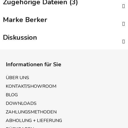
Zugehörige Dateien (3)
Marke
Berker
Diskussion
F
u
Informationen für Sie
ß
z
ÜBER UNS
e
KONTAKT/SHOWROOM
i
BLOG
l
e
DOWNLOADS
ZAHLUNGSMETHODEN
ABHOLUNG + LIEFERUNG