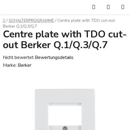
Zum
Suchen
WARE
Inhalt
springen
Startseite
/
SCHALTERPROGRAMME
/
Centre plate with TDO cut-out
Berker Q.1/Q.3/Q.7
Centre plate with TDO cut-
out Berker Q.1/Q.3/Q.7
Die
Nicht bewertet
Bewertungsdetails
durchschnittliche
Marke:
Berker
Produktbewertung
ist
0,0
von
5
Sternen.