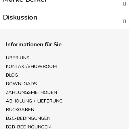
Diskussion
F
u
Informationen für Sie
ß
z
ÜBER UNS
e
KONTAKT/SHOWROOM
i
BLOG
l
e
DOWNLOADS
ZAHLUNGSMETHODEN
ABHOLUNG + LIEFERUNG
RÜCKGABEN
B2C-BEDINGUNGEN
B2B-BEDINGUNGEN