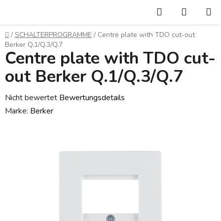
Zum
Suchen
WARE
Inhalt
springen
Startseite
/
SCHALTERPROGRAMME
/
Centre plate with TDO cut-out
Berker Q.1/Q.3/Q.7
Centre plate with TDO cut-
out Berker Q.1/Q.3/Q.7
Die
Nicht bewertet
Bewertungsdetails
durchschnittliche
Marke:
Berker
Produktbewertung
ist
0,0
von
5
Sternen.