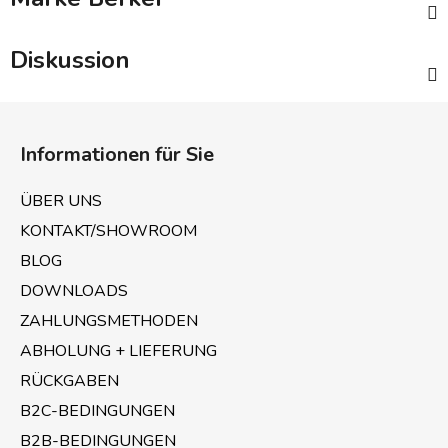
Diskussion
F
u
Informationen für Sie
ß
z
ÜBER UNS
e
KONTAKT/SHOWROOM
i
BLOG
l
e
DOWNLOADS
ZAHLUNGSMETHODEN
ABHOLUNG + LIEFERUNG
RÜCKGABEN
B2C-BEDINGUNGEN
B2B-BEDINGUNGEN