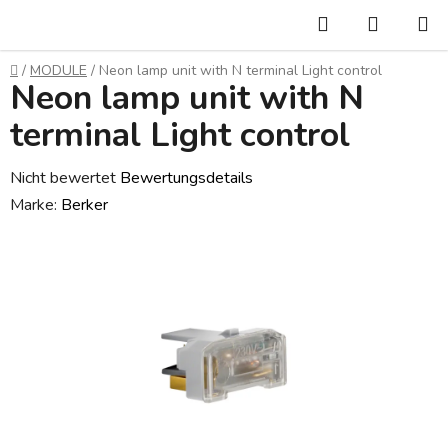
Zum
Suchen
WARE
Inhalt
springen
Startseite
/
MODULE
/
Neon lamp unit with N terminal Light control
Neon lamp unit with N
terminal Light control
Die
Nicht bewertet
Bewertungsdetails
durchschnittliche
Marke:
Berker
Produktbewertung
ist
0,0
von
5
Sternen.