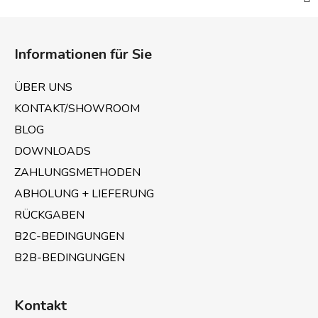
F
u
Informationen für Sie
ß
z
ÜBER UNS
e
KONTAKT/SHOWROOM
i
BLOG
l
e
DOWNLOADS
ZAHLUNGSMETHODEN
ABHOLUNG + LIEFERUNG
RÜCKGABEN
B2C-BEDINGUNGEN
B2B-BEDINGUNGEN
Kontakt