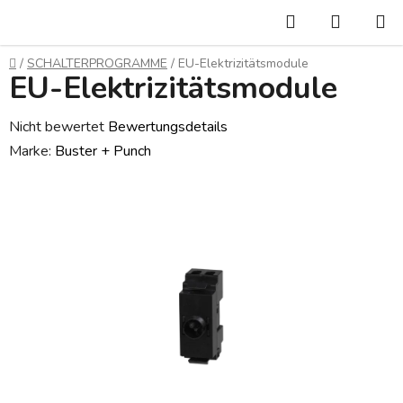
Zum
Suchen
WARE
Inhalt
springen
Startseite
/
SCHALTERPROGRAMME
/
EU-Elektrizitätsmodule
EU-Elektrizitätsmodule
Die
Nicht bewertet
Bewertungsdetails
durchschnittliche
Marke:
Buster + Punch
Produktbewertung
ist
0,0
von
5
Sternen.