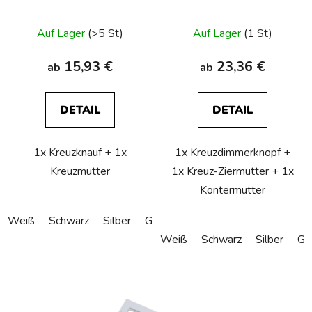
Auf Lager
(>5 St)
Auf Lager
(1 St)
15,93 €
23,36 €
ab
ab
DETAIL
DETAIL
1x Kreuzknauf + 1x
1x Kreuzdimmerknopf +
Kreuzmutter
1x Kreuz-Ziermutter + 1x
Kontermutter
Weiß
Schwarz
Silber
Gold
Bronze
Kupfer
Weiß
Schwarz
Silber
Go