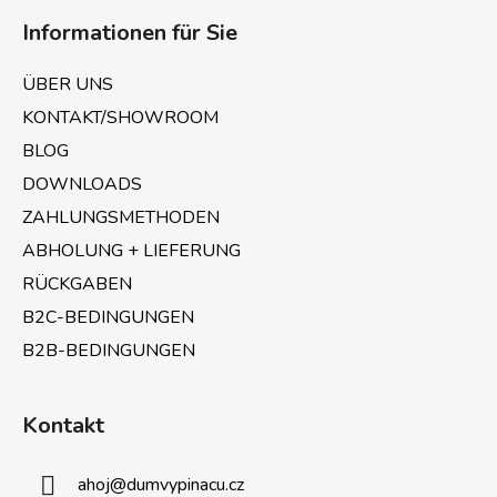
u
Informationen für Sie
ß
z
ÜBER UNS
e
KONTAKT/SHOWROOM
i
BLOG
l
e
DOWNLOADS
ZAHLUNGSMETHODEN
ABHOLUNG + LIEFERUNG
RÜCKGABEN
B2C-BEDINGUNGEN
B2B-BEDINGUNGEN
Kontakt
ahoj
@
dumvypinacu.cz