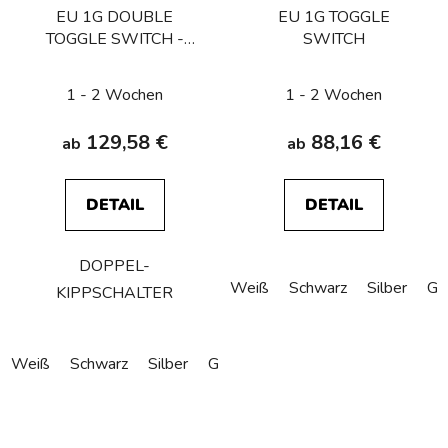
EU 1G DOUBLE
EU 1G TOGGLE
TOGGLE SWITCH -
SWITCH
OHNE LOGO
1 - 2 Wochen
1 - 2 Wochen
129,58 €
88,16 €
ab
ab
DETAIL
DETAIL
DOPPEL-
Weiß
Schwarz
Silber
Go
KIPPSCHALTER
Weiß
Schwarz
Silber
Gold
Bronze