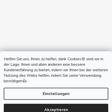
Helfen Sie uns, Ihnen zu helfen, dank Cookies🍪 sind wir in
der Lage, Ihnen und allen anderen eine bessere
Kundenerfahrung zu bieten, indem wir Ihnen bei der weiteren
Nutzung des Webs helfen, indem Sie seine Verwendung
monobrand.cz
monobrand.online
bestätigen👍.
Einstellungen
Erstellt von Shoptet
Akzeptieren
Copyright 2026
SWITCHHOUSE
. Alle Rechte