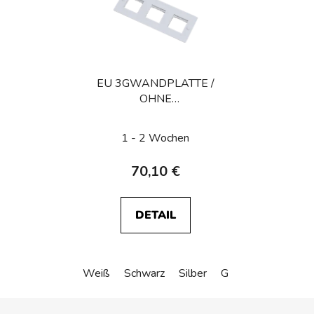
EU 3GWANDPLATTE /
OHNE
AUSFACHUNGEN
1 - 2 Wochen
70,10 €
DETAIL
Weiß
Schwarz
Silber
Gold
Bronze
F