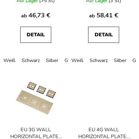
Auf Lager
(>5 St)
Auf Lager
(3 St)
46,73 €
58,41 €
ab
ab
DETAIL
DETAIL
Weiß
Schwarz
Silber
Gold
Weiß
Bronze
Schwarz
Silber
Go
EU 3G WALL
EU 4G WALL
HORIZONTAL PLATE /
HORIZONTAL PLATE /