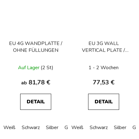
EU 4G WANDPLATTE /
EU 3G WALL
OHNE FÜLLUNGEN
VERTICAL PLATE /
WITH INFILLS
Auf Lager
(2 St)
1 - 2 Wochen
81,78 €
77,53 €
ab
DETAIL
DETAIL
Weiß
Schwarz
Silber
Gold
Weiß
Bronze
Schwarz
Silber
Go