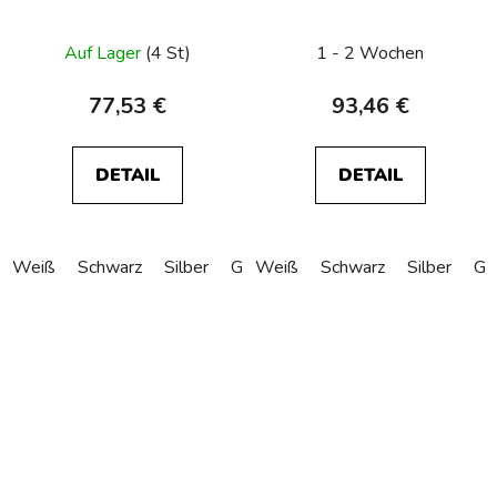
WITH INFILLS
WITH INFILLS
Auf Lager
(4 St)
1 - 2 Wochen
77,53 €
93,46 €
DETAIL
DETAIL
Weiß
Schwarz
Silber
Gold
Weiß
Bronze
Schwarz
Silber
Go