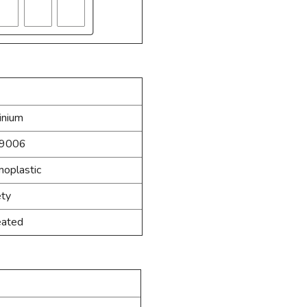
inium
9006
oplastic
ety
eated