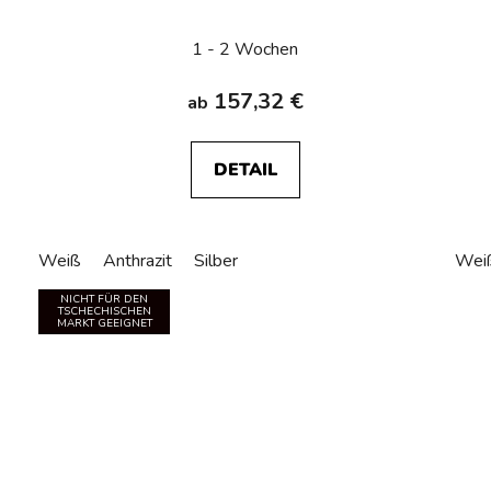
1 - 2 Wochen
157,32 €
ab
DETAIL
Weiß
Anthrazit
Silber
Wei
NICHT FÜR DEN
TSCHECHISCHEN
MARKT GEEIGNET