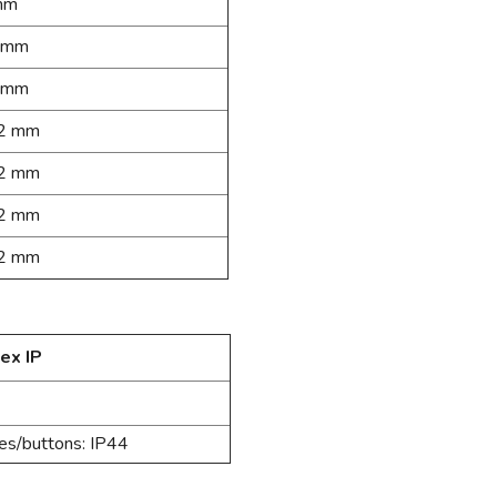
mm
 mm
 mm
2
mm
2
mm
2
mm
2
mm
ex IP
hes/buttons: IP44