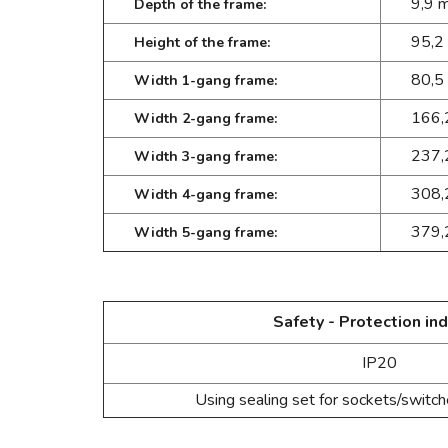
9,9 
Depth of the frame:
95,2
Height of the frame:
80,5
Width 1-gang frame:
166,
Width 2-gang frame:
237,
Width 3-gang frame:
308,
Width 4-gang frame:
379,
Width 5-gang frame:
Safety - Protection ind
IP20
Using sealing set for sockets/switc