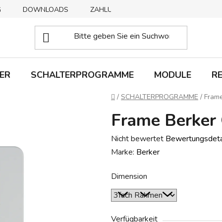
G
DOWNLOADS
ZAHLUNGSMETHODEN
ABHOLUNG
ER
SCHALTERPROGRAMME
MODULE
R
Startseite
/
SCHALTERPROGRAMME
/
Frame
Frame Berker
Die
Nicht bewertet
Bewertungsdeta
durchschnittliche
Marke:
Berker
Produktbewertung
Dimension
ist
0,0
von
5
Verfügbarkeit