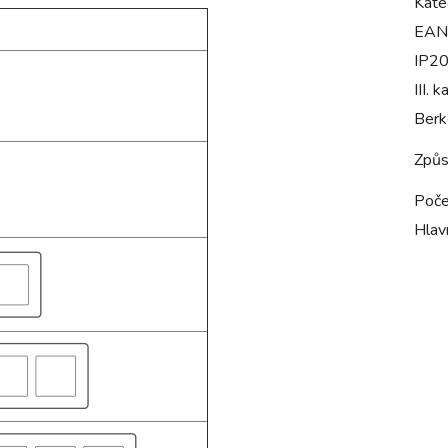
Kate
EAN
IP2
III. k
Berk
Způs
Poče
Hlavn