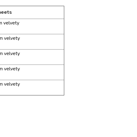
heets
um
velvety
um velvety
um velvety
um velvety
um velvety