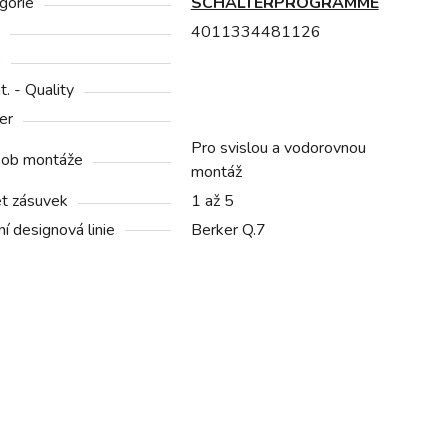
gorie
SCHALTERPROGRAMME
4011334481126
0
at. - Quality
er
Pro svislou a vodorovnou
ob montáže
montáž
t zásuvek
1 až 5
í designová linie
Berker Q.7