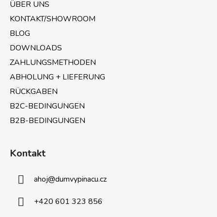
ÜBER UNS
e
KONTAKT/SHOWROOM
i
BLOG
l
e
DOWNLOADS
ZAHLUNGSMETHODEN
ABHOLUNG + LIEFERUNG
RÜCKGABEN
B2C-BEDINGUNGEN
B2B-BEDINGUNGEN
Kontakt
ahoj
@
dumvypinacu.cz
+420 601 323 856