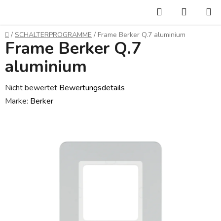
Zum
Suchen
WARE
Inhalt
springen
Startseite
/
SCHALTERPROGRAMME
/
Frame Berker Q.7 aluminium
Frame Berker Q.7
aluminium
Die
Nicht bewertet
Bewertungsdetails
durchschnittliche
Marke:
Berker
Produktbewertung
ist
0,0
von
5
Sternen.