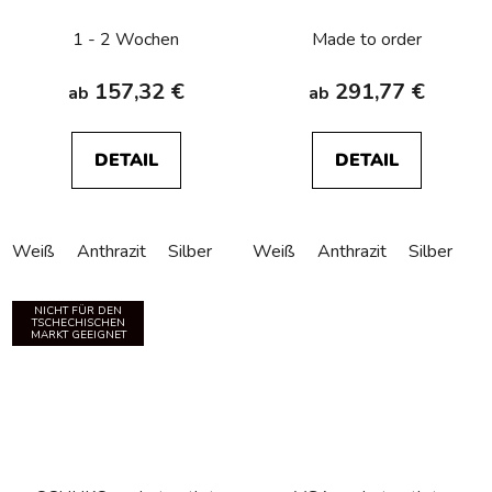
connection Berker
circuitbreaker Berker
Q.1/Q.3/Q.7/Q.9
Q.1/Q.3/Q.7/Q.9
1 - 2 Wochen
Made to order
157,32 €
291,77 €
ab
ab
DETAIL
DETAIL
Weiß
Anthrazit
Silber
Weiß
Anthrazit
Silber
NICHT FÜR DEN
TSCHECHISCHEN
MARKT GEEIGNET