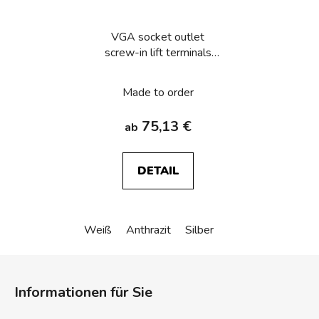
VGA socket outlet
screw-in lift terminals
Berker Q.1/Q.3/Q.7/Q.9
Made to order
75,13 €
ab
DETAIL
Weiß
Anthrazit
Silber
F
u
Informationen für Sie
ß
z