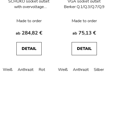
SCHUKO socket outlet
VGA socket outlet
with overvoltage
Berker Q.1/Q.3/Q.7/Q.9
protection, labelling field,
screw terminals Berker
Made to order
Made to order
Q.1/Q.3/Q.7/Q.9
284,82 €
75,13 €
ab
ab
DETAIL
DETAIL
Weiß
Anthrazit
Rot
Weiß
Anthrazit
Silber