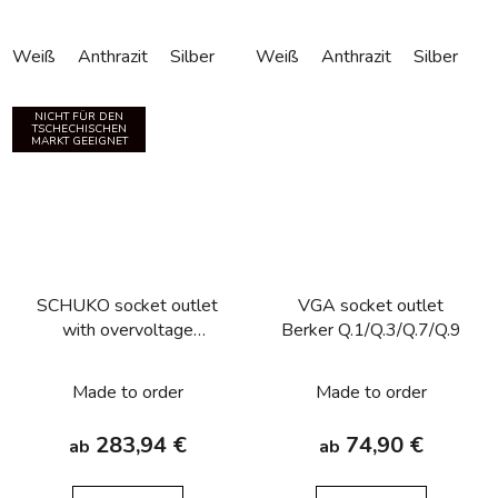
Weiß
Anthrazit
Silber
Weiß
Anthrazit
Silber
NICHT FÜR DEN
TSCHECHISCHEN
MARKT GEEIGNET
SCHUKO socket outlet
VGA socket outlet
with overvoltage
Berker Q.1/Q.3/Q.7/Q.9
protection, labelling field,
screw terminals Berker
Made to order
Made to order
Q.1/Q.3/Q.7/Q.9
283,94 €
74,90 €
ab
ab