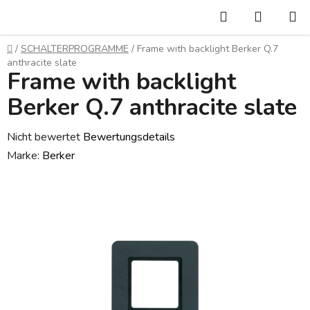
Zum
Suchen
WARE
Inhalt
springen
Startseite
/
SCHALTERPROGRAMME
/
Frame with backlight Berker Q.7
anthracite slate
Frame with backlight
Berker Q.7 anthracite slate
Die
Nicht bewertet
Bewertungsdetails
durchschnittliche
Marke:
Berker
Produktbewertung
ist
0,0
von
5
Sternen.