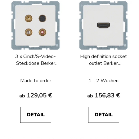
3 x Cinch/S-Video-
High definition socket
Steckdose Berker
outlet Berker
Q.1/Q.3/Q.7/Q.9
Q.1/Q.3/Q.7/Q.9
Made to order
1 - 2 Wochen
129,05 €
156,83 €
ab
ab
DETAIL
DETAIL