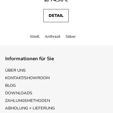
ab
DETAIL
Weiß
Anthrazit
Silber
F
u
Informationen für Sie
ß
z
ÜBER UNS
e
KONTAKT/SHOWROOM
i
BLOG
l
e
DOWNLOADS
ZAHLUNGSMETHODEN
ABHOLUNG + LIEFERUNG