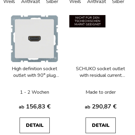
Weiß
Anthrazit
Silber
Weiß
Anthrazit
Silber
NICHT FÜR DEN
TSCHECHISCHEN
MARKT GEEIGNET
High definition socket
SCHUKO socket outlet
outlet with 90° plug
with residual current
connection Berker
circuitbreaker Berker
Q.1/Q.3/Q.7/Q.9
Q.1/Q.3/Q.7/Q.9
1 - 2 Wochen
Made to order
156,83 €
290,87 €
ab
ab
DETAIL
DETAIL