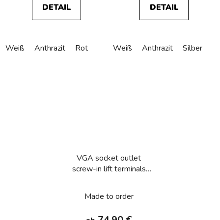
DETAIL
DETAIL
Weiß
Anthrazit
Rot
Weiß
Anthrazit
Silber
VGA socket outlet
screw-in lift terminals
Berker Q.1/Q.3/Q.7/Q.9
Made to order
74,90 €