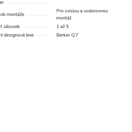
er
Pro svislou a vodorovnou
ob montáže
montáž
t zásuvek
1 až 5
í designová linie
Berker Q.7