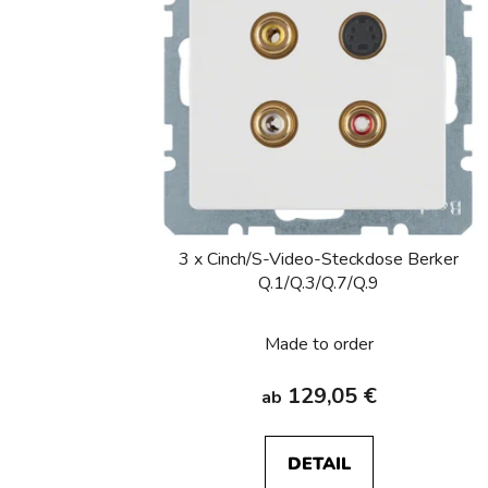
3 x Cinch/S-Video-Steckdose Berker
Q.1/Q.3/Q.7/Q.9
Made to order
129,05 €
ab
DETAIL