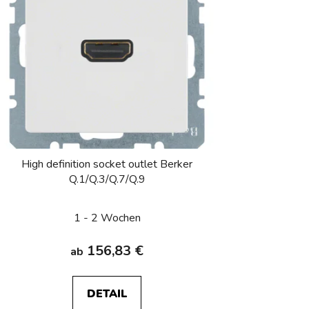
High definition socket outlet Berker
Q.1/Q.3/Q.7/Q.9
1 - 2 Wochen
156,83 €
ab
DETAIL