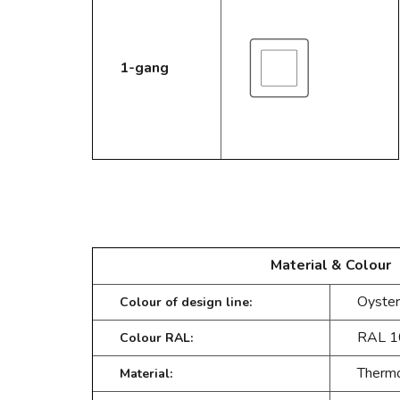
1-gang
Material & Colour
Oyste
Colour of design line:
RAL
1
Colour RAL:
Thermo
Material: