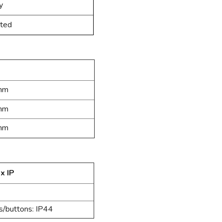
y
ted
mm
mm
mm
x IP
es/buttons: IP44