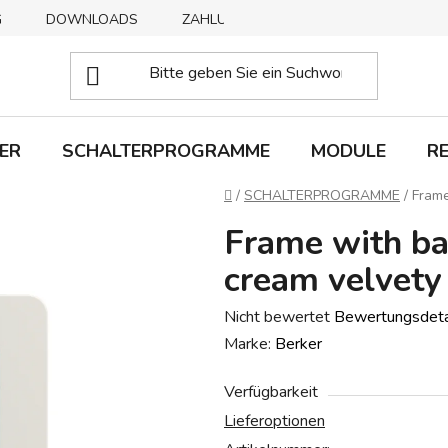
G
DOWNLOADS
ZAHLUNGSMETHODEN
ABHOLUNG
ER
SCHALTERPROGRAMME
MODULE
R
Startseite
/
SCHALTERPROGRAMME
/
Frame
Frame with ba
cream velvety
Die
Nicht bewertet
Bewertungsdeta
durchschnittliche
Marke:
Berker
Produktbewertung
Verfügbarkeit
ist
Lieferoptionen
0,0