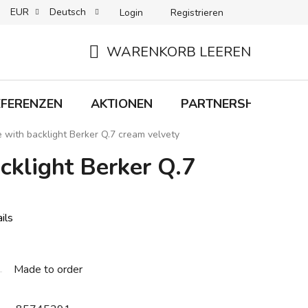
EUR
Deutsch
Login
Registrieren
 + LIEFERUNG
RÜCKGABEN
B2C-BEDINGUNGEN
WARENKORB LEEREN
WARENKORB
EFERENZEN
AKTIONEN
PARTNERSHIP
M
 with backlight Berker Q.7 cream velvety
cklight Berker Q.7
ils
Made to order