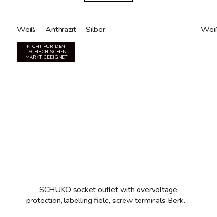
Weiß
Anthrazit
Silber
Wei
NICHT FÜR DEN
TSCHECHISCHEN
MARKT GEEIGNET
SCHUKO socket outlet with overvoltage
protection, labelling field, screw terminals Berker
Q.1/Q.3/Q.7/Q.9