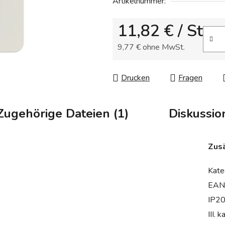
Artikelnummer:
von
5
11,82 €
/ St
Sternen.
9,77 € ohne MwSt.
Verkaufspreis:
Drucken
Fragen
Zugehörige Dateien (1)
Diskussio
Zusä
Kate
EAN
IP2
III. k