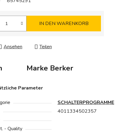
85745291
IN DEN WARENKORB
Ansehen
Teilen
n
Marke
Berker
tzliche Parameter
gorie
SCHALTERPROGRAMME
4011334502357
0
at. - Quality