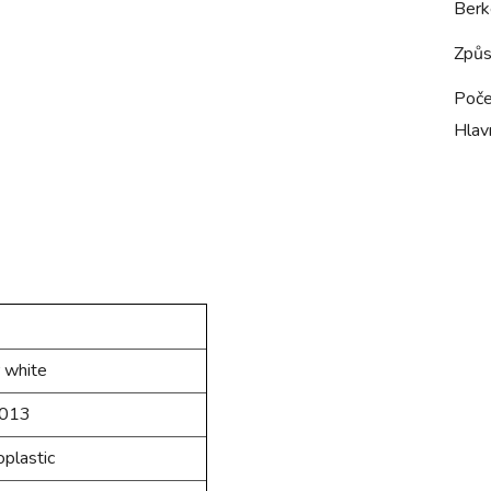
Berk
Způs
Poče
Hlavn
r
white
013
plastic