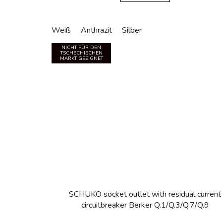
Weiß
Anthrazit
Silber
NICHT FÜR DEN
TSCHECHISCHEN
MARKT GEEIGNET
SCHUKO socket outlet with residual current
circuitbreaker Berker Q.1/Q.3/Q.7/Q.9