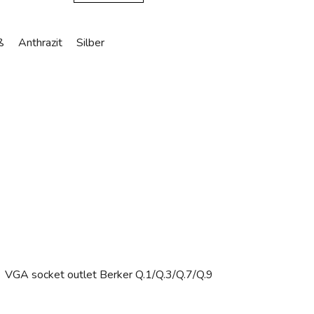
ß
Anthrazit
Silber
VGA socket outlet Berker Q.1/Q.3/Q.7/Q.9