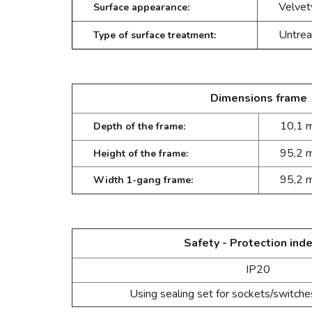
Velvet
Surface appearance:
Untrea
Type of surface treatment:
Dimensions frame
10,1
Depth of the frame:
95,2 
Height of the frame:
95,2 
Width 1-gang frame:
Safety - Protection inde
IP20
Using sealing set for sockets/switch