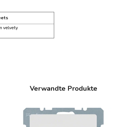
eets
am
velvety
Verwandte Produkte