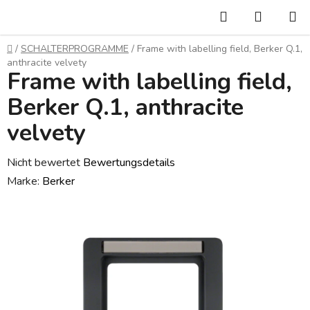
Zum
Suchen
WARE
Inhalt
springen
Startseite
/
SCHALTERPROGRAMME
/
Frame with labelling field, Berker Q.1,
anthracite velvety
Frame with labelling field,
Berker Q.1, anthracite
velvety
Die
Nicht bewertet
Bewertungsdetails
durchschnittliche
Marke:
Berker
Produktbewertung
ist
0,0
von
5
Sternen.