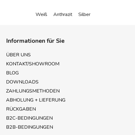
Weiß
Anthrazit
Silber
F
u
Informationen für Sie
ß
z
ÜBER UNS
e
KONTAKT/SHOWROOM
i
BLOG
l
e
DOWNLOADS
ZAHLUNGSMETHODEN
ABHOLUNG + LIEFERUNG
RÜCKGABEN
B2C-BEDINGUNGEN
B2B-BEDINGUNGEN