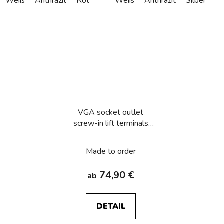
Weiß
Anthrazit
Rot
Weiß
Anthrazit
Silber
VGA socket outlet
screw-in lift terminals
Berker Q.1/Q.3/Q.7/Q.9
Made to order
74,90 €
ab
DETAIL