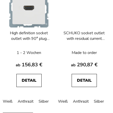
High definition socket
SCHUKO socket outlet
outlet with 90° plug
with residual current
connection Berker
circuitbreaker Berker
Q.1/Q.3/Q.7/Q.9
Q.1/Q.3/Q.7/Q.9
1 - 2 Wochen
Made to order
156,83 €
290,87 €
ab
ab
DETAIL
DETAIL
Weiß
Anthrazit
Silber
Weiß
Anthrazit
Silber