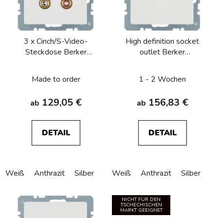
3 x Cinch/S-Video-
High definition socket
Steckdose Berker
outlet Berker
Q.1/Q.3/Q.7/Q.9
Q.1/Q.3/Q.7/Q.9
Made to order
1 - 2 Wochen
129,05 €
156,83 €
ab
ab
DETAIL
DETAIL
Weiß
Anthrazit
Silber
Weiß
Anthrazit
Silber
NICHT FÜR DEN
TSCHECHISCHEN
MARKT GEEIGNET