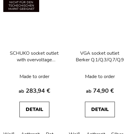
NICHT FÜR DEN
TSCHECHISCHEN
MARKT GEEIGNET
SCHUKO socket outlet
VGA socket outlet
with overvoltage
Berker Q.1/Q.3/Q.7/Q.9
protection, labelling field,
screw terminals Berker
Made to order
Made to order
Q.1/Q.3/Q.7/Q.9
283,94 €
74,90 €
ab
ab
DETAIL
DETAIL