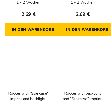
1 - 2 Wochen
1 - 2 Wochen
2,69 €
2,69 €
IN DEN WARENKORB
IN DEN WARENKORB
Rocker with "Staircase"
Rocker with backlight
imprint and backlight,
and "Staircase" imprint,
Lumina intense, black
Lumina, silver matt
matt