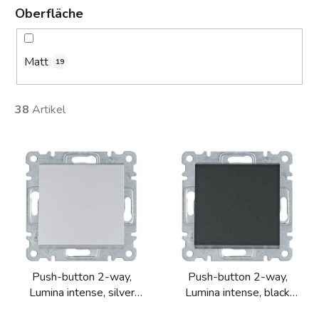
Oberfläche
Matt
19
38
Artikel
L
i
s
t
e
d
e
Push-button 2-way,
Push-button 2-way,
r
Lumina intense, silver
Lumina intense, black
P
matt
matt
r