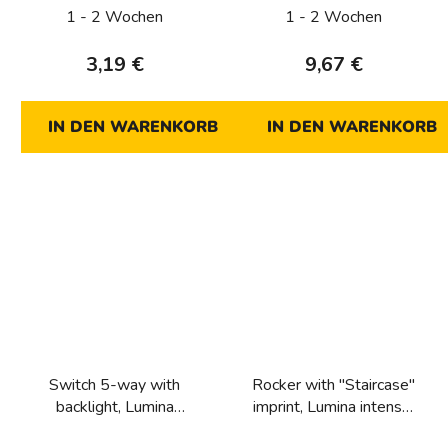
matt
1 - 2 Wochen
1 - 2 Wochen
3,19 €
9,67 €
IN DEN WARENKORB
IN DEN WARENKORB
Switch 5-way with
Rocker with "Staircase"
backlight, Lumina
imprint, Lumina intense,
intense, silver matt
silver matt