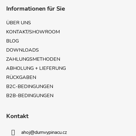
u
g
l
Informationen für Sie
e
ß
m
z
ÜBER UNS
e
e
n
KONTAKT/SHOWROOM
i
t
BLOG
l
e
e
DOWNLOADS
d
e
ZAHLUNGSMETHODEN
r
ABHOLUNG + LIEFERUNG
L
i
RÜCKGABEN
s
B2C-BEDINGUNGEN
t
B2B-BEDINGUNGEN
e
Kontakt
ahoj
@
dumvypinacu.cz