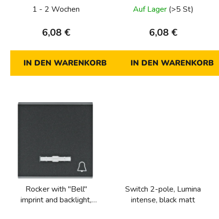
1 - 2 Wochen
Auf Lager
(>5 St)
o
d
6,08 €
6,08 €
u
k
t
IN DEN WARENKORB
IN DEN WARENKORB
e
Rocker with "Bell"
Switch 2-pole, Lumina
imprint and backlight,
intense, black matt
Lumina intense, black