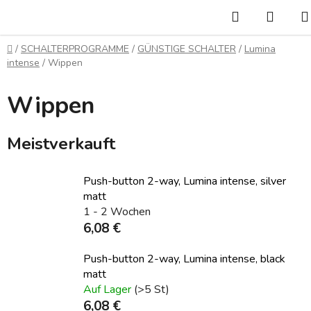
Zum
Suchen
WAR
Inhalt
springen
Startseite
/
SCHALTERPROGRAMME
/
GÜNSTIGE SCHALTER
/
Lumina
intense
/
Wippen
Wippen
Meistverkauft
Push-button 2-way, Lumina intense, silver
matt
1 - 2 Wochen
6,08 €
Push-button 2-way, Lumina intense, black
matt
Auf Lager
(>5 St)
6,08 €