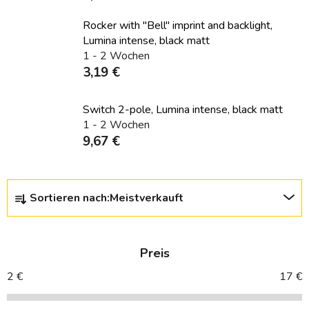
Rocker with "Bell" imprint and backlight,
Lumina intense, black matt
1 - 2 Wochen
3,19 €
Switch 2-pole, Lumina intense, black matt
1 - 2 Wochen
9,67 €
P
Sortieren nach:
Meistverkauft
r
o
d
Preis
u
k
2
€
17
€
t