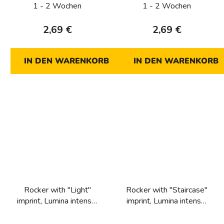
1 - 2 Wochen
1 - 2 Wochen
2,69 €
2,69 €
IN DEN WARENKORB
IN DEN WARENKORB
Rocker with "Light"
Rocker with "Staircase"
imprint, Lumina intense,
imprint, Lumina intense,
black matt
black matt