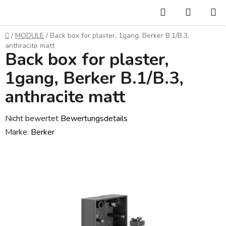
Zum
Suchen
WARE
Inhalt
springen
Startseite
/
MODULE
/
Back box for plaster, 1gang, Berker B.1/B.3,
anthracite matt
Back box for plaster,
1gang, Berker B.1/B.3,
anthracite matt
Die
Nicht bewertet
Bewertungsdetails
durchschnittliche
Marke:
Berker
Produktbewertung
ist
0,0
von
5
Sternen.