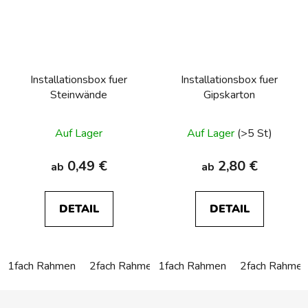
Installationsbox fuer
Installationsbox fuer
Steinwände
Gipskarton
Auf Lager
Auf Lager
(>5 St)
0,49 €
2,80 €
ab
ab
DETAIL
DETAIL
1fach Rahmen
2fach Rahmen
1fach Rahmen
3fach Rahmen
2fach Rahmen
4fach Rah
F