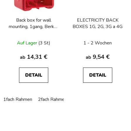
Back box for wall
ELECTRICITY BACK
mounting, 1gang, Berker
BOXES 1G, 2G, 3G a 4G
R.8, red
Auf Lager
(3 St)
1 - 2 Wochen
14,31 €
9,54 €
ab
ab
DETAIL
DETAIL
1fach Rahmen
2fach Rahmen
3fach Rahmen
4fach Rah