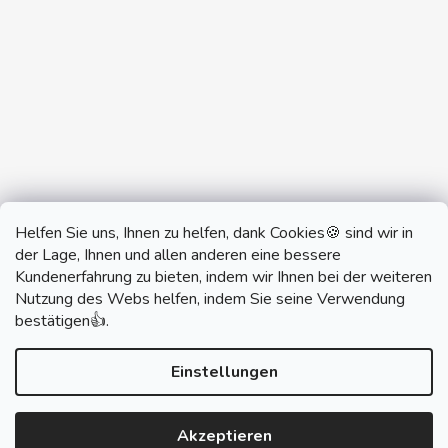
Helfen Sie uns, Ihnen zu helfen, dank Cookies🍪 sind wir in
der Lage, Ihnen und allen anderen eine bessere
Kundenerfahrung zu bieten, indem wir Ihnen bei der weiteren
Nutzung des Webs helfen, indem Sie seine Verwendung
monobrand.cz
monobrand.online
bestätigen👍.
Einstellungen
Erstellt von Shoptet
Akzeptieren
Copyright 2026
SWITCHHOUSE
. Alle Rechte