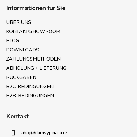
u
Informationen für Sie
ß
z
ÜBER UNS
e
KONTAKT/SHOWROOM
i
BLOG
l
e
DOWNLOADS
ZAHLUNGSMETHODEN
ABHOLUNG + LIEFERUNG
RÜCKGABEN
B2C-BEDINGUNGEN
B2B-BEDINGUNGEN
Kontakt
ahoj
@
dumvypinacu.cz