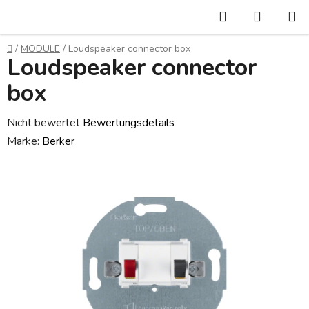
Zum
Suchen
WARE
Inhalt
springen
Startseite
/
MODULE
/
Loudspeaker connector box
Loudspeaker connector
box
Die
Nicht bewertet
Bewertungsdetails
durchschnittliche
Marke:
Berker
Produktbewertung
ist
0,0
von
5
Sternen.