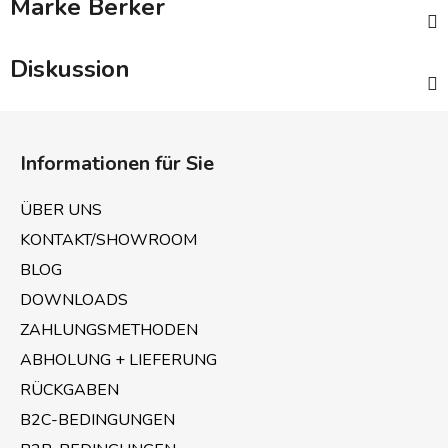
Marke
Berker
Diskussion
F
u
Informationen für Sie
ß
z
ÜBER UNS
e
KONTAKT/SHOWROOM
i
BLOG
l
e
DOWNLOADS
ZAHLUNGSMETHODEN
ABHOLUNG + LIEFERUNG
RÜCKGABEN
B2C-BEDINGUNGEN