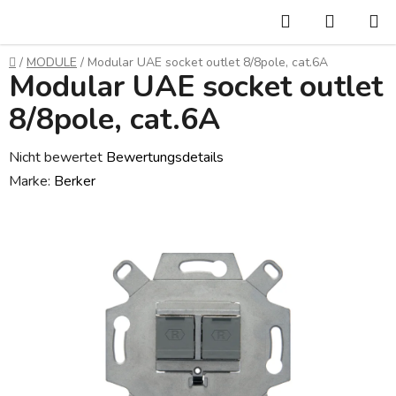
Zum
Suchen
WARE
Inhalt
springen
Startseite
/
MODULE
/
Modular UAE socket outlet 8/8pole, cat.6A
Modular UAE socket outlet
8/8pole, cat.6A
Die
Nicht bewertet
Bewertungsdetails
durchschnittliche
Marke:
Berker
Produktbewertung
ist
0,0
von
5
Sternen.