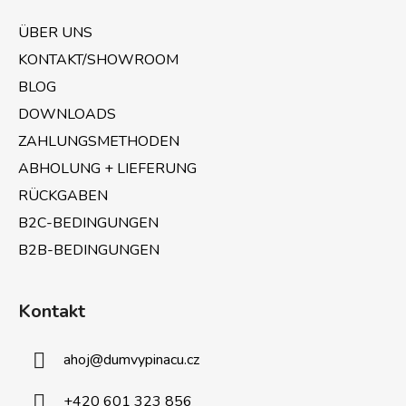
ß
z
ÜBER UNS
e
KONTAKT/SHOWROOM
i
BLOG
l
e
DOWNLOADS
ZAHLUNGSMETHODEN
ABHOLUNG + LIEFERUNG
RÜCKGABEN
B2C-BEDINGUNGEN
B2B-BEDINGUNGEN
Kontakt
ahoj
@
dumvypinacu.cz
+420 601 323 856