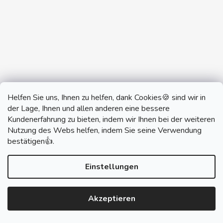
Helfen Sie uns, Ihnen zu helfen, dank Cookies🍪 sind wir in
der Lage, Ihnen und allen anderen eine bessere
Kundenerfahrung zu bieten, indem wir Ihnen bei der weiteren
Nutzung des Webs helfen, indem Sie seine Verwendung
monobrand.cz
monobrand.online
bestätigen👍.
Einstellungen
Erstellt von Shoptet
Akzeptieren
Copyright 2026
SWITCHHOUSE
. Alle Rechte
vorbehalten.