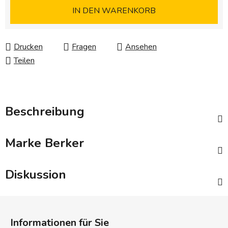
Verkaufspreis:
IN DEN WARENKORB
Drucken
Fragen
Ansehen
Teilen
Beschreibung
Marke
Berker
Diskussion
F
u
Informationen für Sie