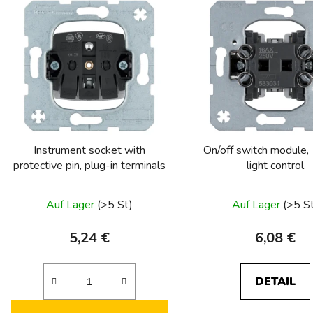
s
t
e
d
e
r
P
Instrument socket with
On/off switch module, 
r
protective pin, plug-in terminals
light control
o
Die
d
Auf Lager
(>5 St)
Auf Lager
(>5 S
u
durchschnittliche
k
Produktbewertung
5,24 €
6,08 €
t
ist
e
5,0
DETAIL
von
5