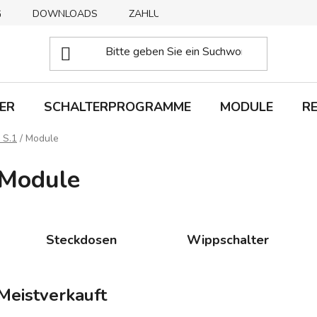
G
DOWNLOADS
ZAHLUNGSMETHODEN
ABHOLUNG
ER
SCHALTERPROGRAMME
MODULE
R
 S.1
/
Module
Module
Steckdosen
Wippschalter
Meistverkauft