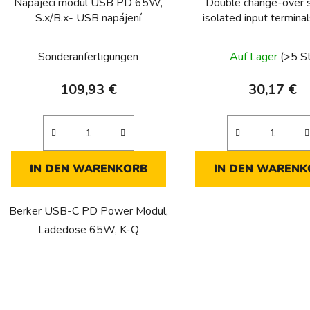
Napájecí modul USB PD 65W,
Double change-over s
S.x/B.x- USB napájení
isolated input terminal
control
Sonderanfertigungen
Auf Lager
(>5 S
109,93 €
30,17 €
IN DEN WARENKORB
IN DEN WARENK
Berker USB-C PD Power Modul,
Ladedose 65W, K-Q