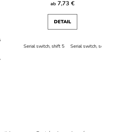
7,73 €
ab
DETAIL
s
Serial switch, shift 5
Serial switch, sorting 5 into h
7