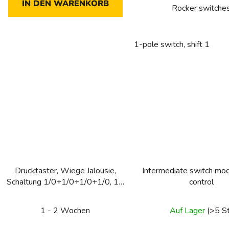
IN DEN WARENKORB
Rocker switche
Sternen.
1-pole switch, shift 1
Drucktaster, Wiege Jalousie,
Intermediate switch modu
Schaltung 1/0+1/0+1/0+1/0, 10
control
A, 250 VAC, 4x NO für 2x
Jalousie,
1 - 2 Wochen
Auf Lager
(>5 S