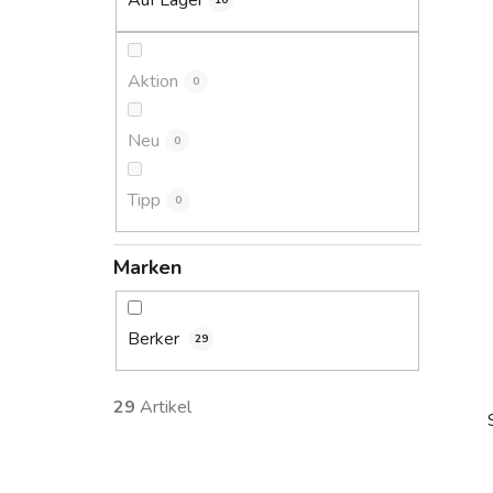
Auf Lager
10
s
t
e
Aktion
0
Neu
0
Tipp
0
Marken
Berker
29
29
Artikel