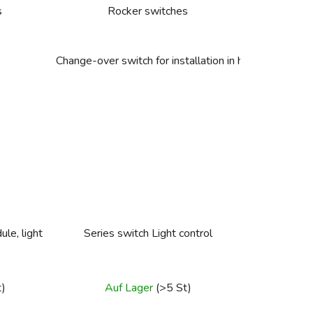
s
Rocker switches
Change-over switch for installation in hollow walls
le, light
Series switch Light control
t)
Auf Lager
(>5 St)