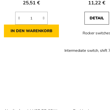
25,51 €
11,22 €
DETAIL
IN DEN WARENKORB
Rocker switche
Intermediate switch, shift 