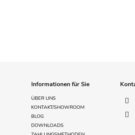
F
u
Informationen für Sie
Kont
ß
z
ÜBER UNS
e
KONTAKT/SHOWROOM
i
BLOG
l
e
DOWNLOADS
ZAHLUNGSMETHODEN