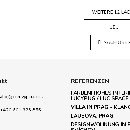
WEITERE 12 LA
P
1
a
3
S
g
t
i
e
NACH OBE
n
u
i
e
e
r
r
u
e
n
l
g
e
akt
REFERENZEN
m
FARBENFROHES INTERI
e
ahoj
@
dumvypinacu.cz
LUCYPUG / LUC SPACE
n
t
VILLA IN PRAG - KLAN
+420 601 323 856
e
LAUBOVA, PRAG
d
DESIGNWOHNUNG IN 
e
SMÍCHOV