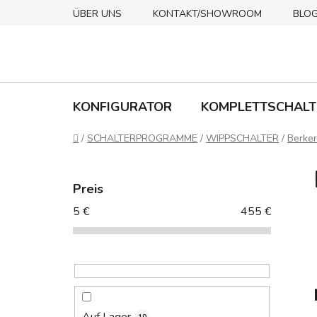
Zum
ÜBER UNS
KONTAKT/SHOWROOM
BLO
Inhalt
springen
KONFIGURATOR
KOMPLETTSCHALT
Startseite
/
SCHALTERPROGRAMME
/
WIPPSCHALTER
/
Berker
S
e
Preis
i
5
€
455
€
t
e
n
l
e
i