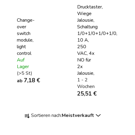
Drucktaster,
Wiege
Change-
Jalousie,
over
Schaltung
switch
1/0+1/0+1/0+1/0,
module,
10 A,
light
250
control
VAC, 4x
Auf
NO für
Lager
2x
(>5 St)
Jalousie,
7,18 €
1 - 2
ab
Wochen
25,51 €
P
Sortieren nach:
Meistverkauft
r
o
d