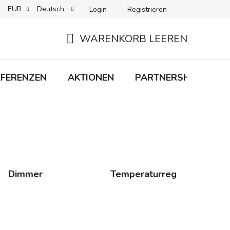
EUR
Deutsch
Login
Registrieren
 + LIEFERUNG
RÜCKGABEN
B2C-BEDINGUNGEN
WARENKORB LEEREN
WARENKORB
EFERENZEN
AKTIONEN
PARTNERSHIP
M
Dimmer
Temperaturregler