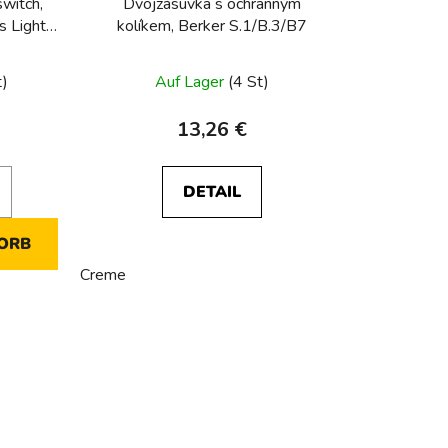
witch,
Dvojzásuvka s ochranným
s Light
kolíkem, Berker S.1/B.3/B7
t)
Auf Lager
(4 St)
13,26 €
DETAIL
ORB
Creme