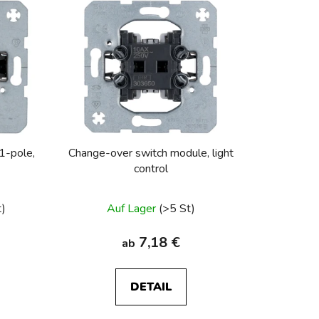
u
k
t
s
o
r
t
i
1-pole,
Change-over switch module, light
e
control
r
u
t)
Auf Lager
(>5 St)
n
g
7,18 €
ab
DETAIL