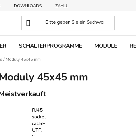
G
DOWNLOADS
ZAHLUNGSMETHODEN
ABHOLUNG
ER
SCHALTERPROGRAMME
MODULE
R
s
/
Moduly 45x45 mm
Moduly 45x45 mm
Meistverkauft
RJ45
socket
cat.5E
UTP,