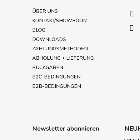
ß
z
ÜBER UNS
e
KONTAKT/SHOWROOM
i
BLOG
l
e
DOWNLOADS
ZAHLUNGSMETHODEN
ABHOLUNG + LIEFERUNG
RÜCKGABEN
B2C-BEDINGUNGEN
B2B-BEDINGUNGEN
Newsletter abonnieren
NEU