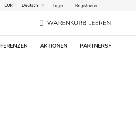
EUR
Deutsch
Login
Registrieren
 + LIEFERUNG
RÜCKGABEN
B2C-BEDINGUNGEN
WARENKORB LEEREN
WARENKORB
EFERENZEN
AKTIONEN
PARTNERSHIP
M