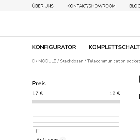
Zum
ÜBER UNS
KONTAKT/SHOWROOM
BLO
Inhalt
springen
KONFIGURATOR
KOMPLETTSCHALT
Startseite
/
MODULE
/
Steckdosen
/
Telecommunication socket
S
e
Preis
i
17
€
18
€
t
e
n
l
e
i