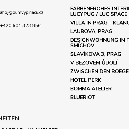
r
e
FARBENFROHES INTERI
l
ahoj
@
dumvypinacu.cz
LUCYPUG / LUC SPACE
e
VILLA IN PRAG - KLAN
m
+420 601 323 856
LAUBOVA, PRAG
e
n
DESIGNWOHNUNG IN 
t
SMÍCHOV
e
SLAVÍKOVA 3, PRAG
d
V BEZOVÉM ŮDOLÍ
e
r
ZWISCHEN DEN BOEG
L
HOTEL PERK
i
s
BOMMA ATELIER
t
BLUERIOT
e
HEITEN