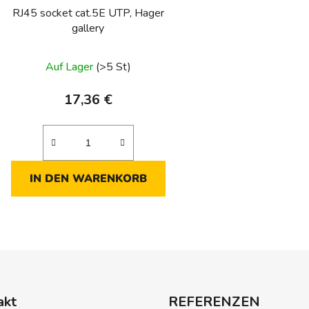
P
RJ45 socket cat.5E UTP, Hager
r
gallery
o
d
Auf Lager
(>5 St)
u
k
17,36 €
t
e
IN DEN WARENKORB
S
t
e
u
e
akt
REFERENZEN