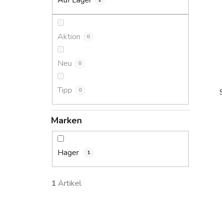
Auf Lager
1
s
t
e
Aktion
0
Neu
0
Tipp
0
Marken
i
Hager
1
1
Artikel