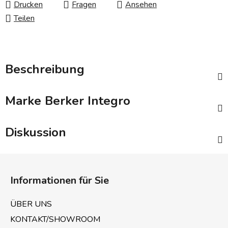
Drucken
Fragen
Ansehen
Teilen
Beschreibung
Marke
Berker Integro
Diskussion
F
u
Informationen für Sie
ß
z
ÜBER UNS
e
KONTAKT/SHOWROOM
i