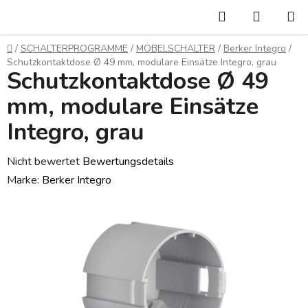
Zum
Suchen
WARE
Inhalt
springen
Startseite
/
SCHALTERPROGRAMME
/
MÖBELSCHALTER
/
Berker Integro
/
Schutzkontaktdose Ø 49 mm, modulare Einsätze Integro, grau
Schutzkontaktdose Ø 49
mm, modulare Einsätze
Integro, grau
Die
Nicht bewertet
Bewertungsdetails
durchschnittliche
Marke:
Berker Integro
Produktbewertung
ist
0,0
von
5
Sternen.