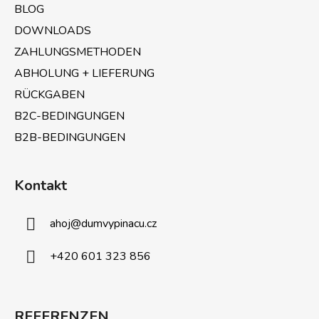
BLOG
l
e
DOWNLOADS
ZAHLUNGSMETHODEN
ABHOLUNG + LIEFERUNG
RÜCKGABEN
B2C-BEDINGUNGEN
B2B-BEDINGUNGEN
Kontakt
ahoj
@
dumvypinacu.cz
+420 601 323 856
REFERENZEN