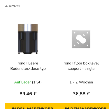
4
Artikel
L
i
s
t
e
d
e
rond I Leere
rond I floor box level
r
Bodensteckdose typ
support - single
P
E/F, dia. 60 mm
r
Auf Lager
(1 St)
1 - 2 Wochen
o
d
89,46 €
36,88 €
u
k
t