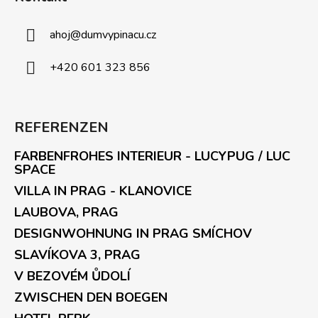
e
ahoj
@
dumvypinacu.cz
+420 601 323 856
REFERENZEN
FARBENFROHES INTERIEUR - LUCYPUG / LUC
SPACE
VILLA IN PRAG - KLANOVICE
LAUBOVA, PRAG
DESIGNWOHNUNG IN PRAG SMÍCHOV
SLAVÍKOVA 3, PRAG
V BEZOVÉM ŮDOLÍ
ZWISCHEN DEN BOEGEN