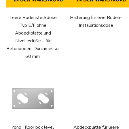
IN DEN WARENKORB
IN DEN WARENKORB
e
Leere Bodensteckdose
Halterung für eine Boden-
Typ E/F ohne
Installationsdose
Abdeckplatte und
Nivellierfüße – für
Betonböden, Durchmesser
60 mm
rond I floor box level
Abdeckplatte für leere