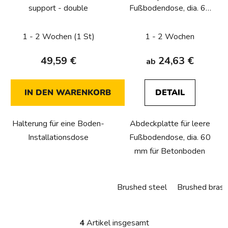
support - double
Fußbodendose, dia. 60
mm
1 - 2 Wochen
(1 St)
1 - 2 Wochen
49,59 €
24,63 €
ab
IN DEN WARENKORB
DETAIL
Halterung für eine Boden-
Abdeckplatte für leere
Installationsdose
Fußbodendose, dia. 60
mm für Betonboden
Brushed steel
Brushed brass
4
Artikel insgesamt
S