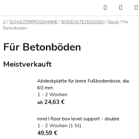
Zum
Suchen
WAR
Inhalt
springen
Startseite
/
SCHALTERPROGRAMME
/
BODENSTECKDOSEN
/
Rond
/
Für
Betonböden
Für Betonböden
Meistverkauft
Abdeckplatte für leere Fußbodendose, dia.
60 mm
1 - 2 Wochen
24,63 €
ab
rond I floor box level support - double
1 - 2 Wochen
(1 St)
49,59 €