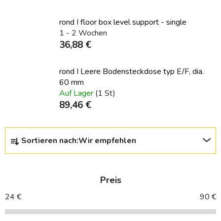
rond I floor box level support - single
1 - 2 Wochen
36,88 €
rond I Leere Bodensteckdose typ E/F, dia.
60 mm
Auf Lager
(1 St)
89,46 €
P
Sortieren nach:
Wir empfehlen
r
o
d
Preis
u
k
24
€
90
€
t