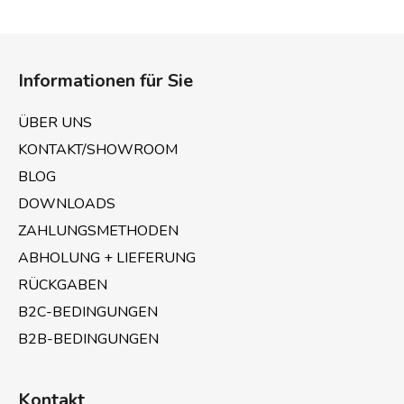
t
e
F
u
u
e
Informationen für Sie
ß
r
z
e
ÜBER UNS
e
l
KONTAKT/SHOWROOM
e
i
m
BLOG
l
e
e
DOWNLOADS
n
ZAHLUNGSMETHODEN
t
e
ABHOLUNG + LIEFERUNG
d
RÜCKGABEN
e
B2C-BEDINGUNGEN
r
L
B2B-BEDINGUNGEN
i
s
t
Kontakt