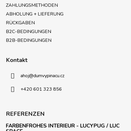
n
ZAHLUNGSMETHODEN
t
e
ABHOLUNG + LIEFERUNG
d
RÜCKGABEN
e
B2C-BEDINGUNGEN
r
L
B2B-BEDINGUNGEN
i
s
t
Kontakt
e
ahoj
@
dumvypinacu.cz
+420 601 323 856
REFERENZEN
FARBENFROHES INTERIEUR - LUCYPUG / LUC