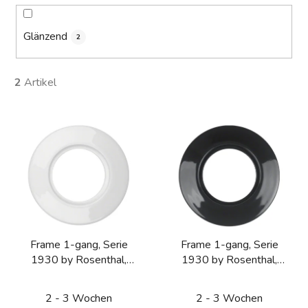
Glänzend
2
2
Artikel
L
i
s
t
e
d
e
Frame 1-gang, Serie
Frame 1-gang, Serie
r
1930 by Rosenthal,
1930 by Rosenthal,
P
white glossy
black glossy
r
2 - 3 Wochen
2 - 3 Wochen
o