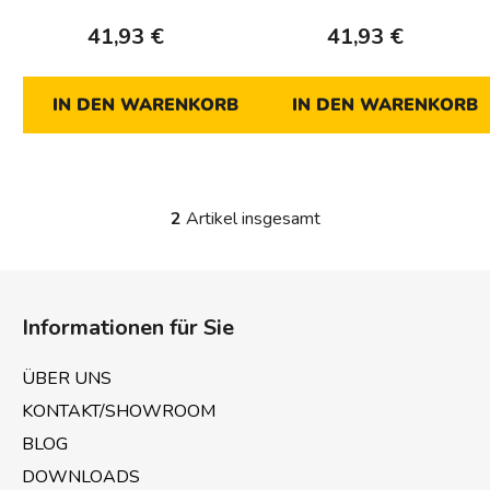
d
41,93 €
41,93 €
u
k
t
IN DEN WARENKORB
IN DEN WARENKORB
e
2
Artikel insgesamt
S
t
e
F
u
u
e
Informationen für Sie
ß
r
z
e
ÜBER UNS
e
l
KONTAKT/SHOWROOM
e
i
m
BLOG
l
e
e
DOWNLOADS