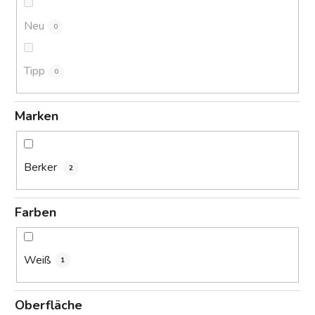
g
Neu
0
Tipp
0
Marken
Berker
2
Farben
Weiß
1
Oberfläche