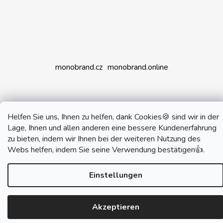
monobrand.cz
monobrand.online
Helfen Sie uns, Ihnen zu helfen, dank Cookies🍪 sind wir in der
Erstellt von Shoptet
Lage, Ihnen und allen anderen eine bessere Kundenerfahrung
Copyright 2026
SWITCHHOUSE
. Alle Rechte
zu bieten, indem wir Ihnen bei der weiteren Nutzung des
vorbehalten.
Webs helfen, indem Sie seine Verwendung bestätigen👍.
Einstellungen
Akzeptieren