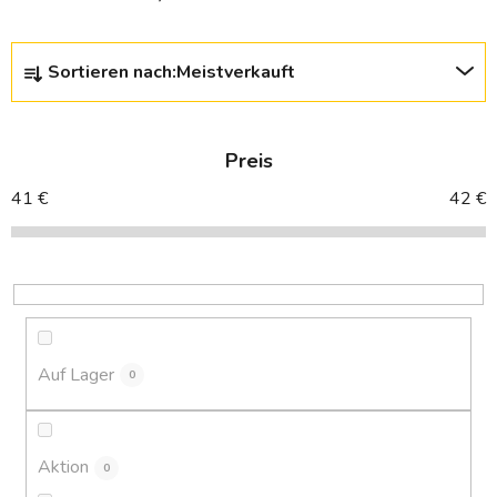
P
Sortieren nach:
Meistverkauft
r
o
d
Preis
u
k
41
€
42
€
t
s
o
r
t
i
Auf Lager
0
e
r
u
Aktion
0
n