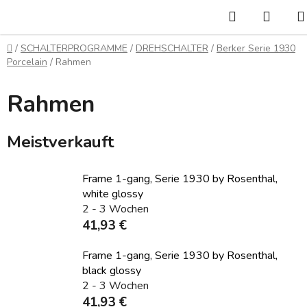
Zum
Suchen
WAR
Inhalt
springen
Startseite
/
SCHALTERPROGRAMME
/
DREHSCHALTER
/
Berker Serie 1930
Porcelain
/
Rahmen
Rahmen
Meistverkauft
Frame 1-gang, Serie 1930 by Rosenthal,
white glossy
2 - 3 Wochen
41,93 €
Frame 1-gang, Serie 1930 by Rosenthal,
black glossy
2 - 3 Wochen
41,93 €