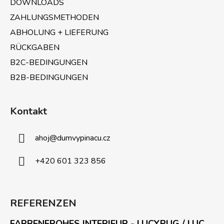
e
DOWNLOADS
ZAHLUNGSMETHODEN
ABHOLUNG + LIEFERUNG
RÜCKGABEN
B2C-BEDINGUNGEN
B2B-BEDINGUNGEN
Kontakt
ahoj
@
dumvypinacu.cz
+420 601 323 856
REFERENZEN
FARBENFROHES INTERIEUR - LUCYPUG / LUC