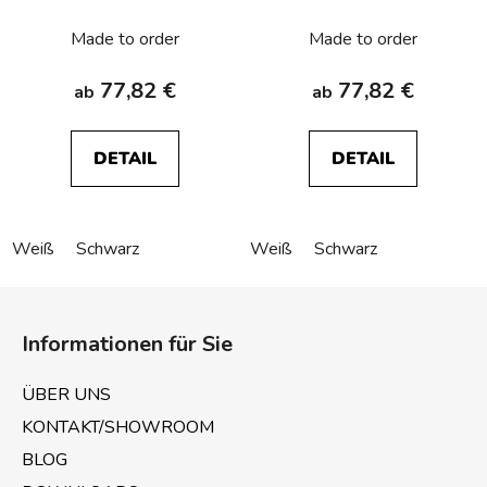
Berker R.1/R.3/R.8
Made to order
Made to order
77,82 €
77,82 €
ab
ab
DETAIL
DETAIL
Weiß
Schwarz
Weiß
Schwarz
F
u
Informationen für Sie
ß
z
ÜBER UNS
e
KONTAKT/SHOWROOM
i
BLOG
l