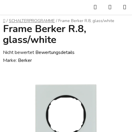
Zum
Suchen
WARE
Inhalt
springen
Startseite
/
SCHALTERPROGRAMME
/
Frame Berker R.8, glass/white
Frame Berker R.8,
glass/white
Die
Nicht bewertet
Bewertungsdetails
durchschnittliche
Marke:
Berker
Produktbewertung
ist
0,0
von
5
Sternen.