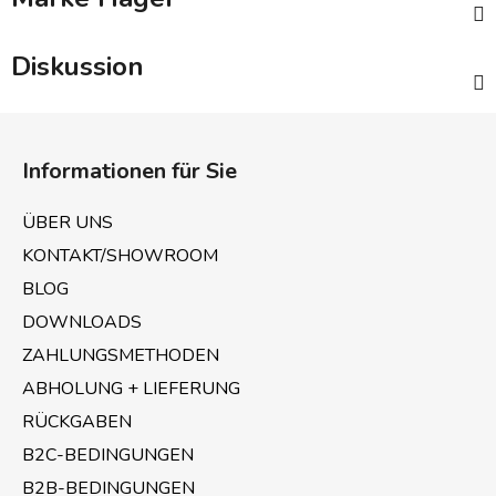
Diskussion
F
u
Informationen für Sie
ß
z
ÜBER UNS
e
KONTAKT/SHOWROOM
i
BLOG
l
e
DOWNLOADS
ZAHLUNGSMETHODEN
ABHOLUNG + LIEFERUNG
RÜCKGABEN
B2C-BEDINGUNGEN
B2B-BEDINGUNGEN