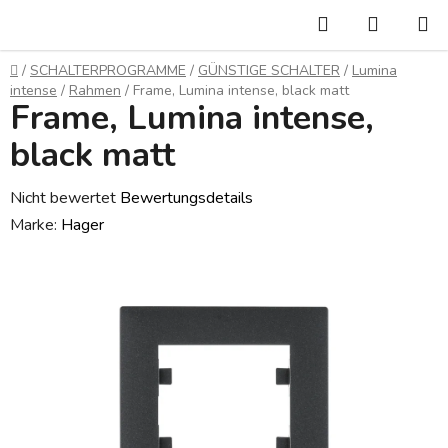
Zum
Suchen
WARE
Inhalt
springen
Startseite
/
SCHALTERPROGRAMME
/
GÜNSTIGE SCHALTER
/
Lumina
intense
/
Rahmen
/
Frame, Lumina intense, black matt
Frame, Lumina intense,
black matt
Die
Nicht bewertet
Bewertungsdetails
durchschnittliche
Marke:
Hager
Produktbewertung
ist
0,0
von
5
Sternen.