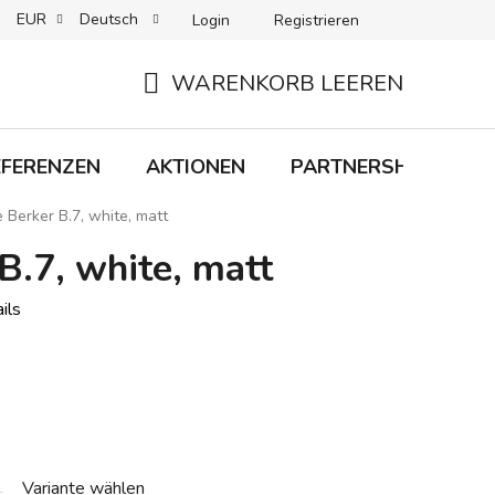
EUR
Deutsch
Login
Registrieren
 + LIEFERUNG
RÜCKGABEN
B2C-BEDINGUNGEN
WARENKORB LEEREN
WARENKORB
EFERENZEN
AKTIONEN
PARTNERSHIP
M
 Berker B.7, white, matt
B.7, white, matt
ils
Variante wählen