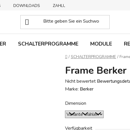
G
DOWNLOADS
ZAHLUNGSMETHODEN
ABHOLUNG
ER
SCHALTERPROGRAMME
MODULE
R
Startseite
/
SCHALTERPROGRAMME
/
Frame
Frame Berker 
Die
Nicht bewertet
Bewertungsdeta
durchschnittliche
Marke:
Berker
Produktbewertung
Dimension
ist
0,0
von
5
Verfügbarkeit