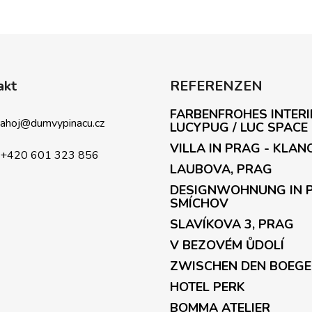
akt
REFERENZEN
FARBENFROHES INTERI
ahoj
@
dumvypinacu.cz
LUCYPUG / LUC SPACE
VILLA IN PRAG - KLAN
+420 601 323 856
LAUBOVA, PRAG
DESIGNWOHNUNG IN 
SMÍCHOV
SLAVÍKOVA 3, PRAG
V BEZOVÉM ŮDOLÍ
ZWISCHEN DEN BOEG
HOTEL PERK
BOMMA ATELIER