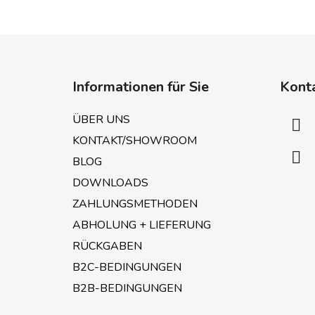
F
u
Informationen für Sie
Kont
ß
z
ÜBER UNS
e
KONTAKT/SHOWROOM
i
BLOG
l
e
DOWNLOADS
ZAHLUNGSMETHODEN
ABHOLUNG + LIEFERUNG
RÜCKGABEN
B2C-BEDINGUNGEN
B2B-BEDINGUNGEN