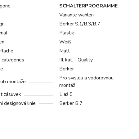
gorie
SCHALTERPROGRAMME
Variante wählen
gn
Berker S.1/B.3/B.7
rial
Plastik
en
Weiß
fläche
Matt
e categories
III. kat. - Quality
ke
Berker
Pro svislou a vodorovnou
ob montáže
montáž
t zásuvek
1 až 5
í designová linie
Berker B.7