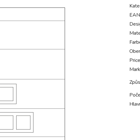
Kate
EAN
Desi
Mate
Farb
Ober
Pric
Mar
Způs
Poče
Hlavn