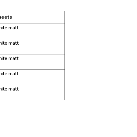
heets
hite
matt
hite
matt
hite
matt
hite
matt
hite
matt