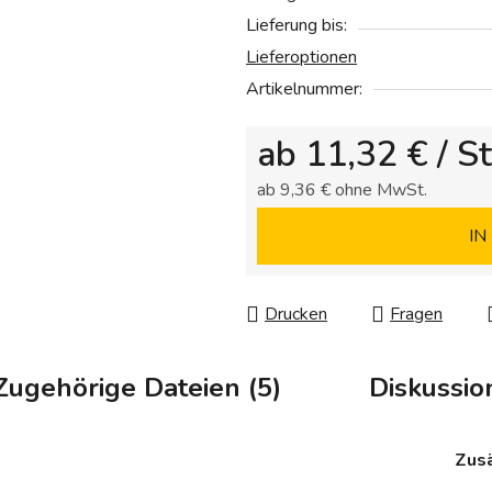
Sternen.
Lieferung bis:
Lieferoptionen
Artikelnummer:
ab
11,32 €
/ St
ab
9,36 €
ohne MwSt.
Verkaufspreis:
IN
Drucken
Fragen
Zugehörige Dateien (5)
Diskussio
Zusä