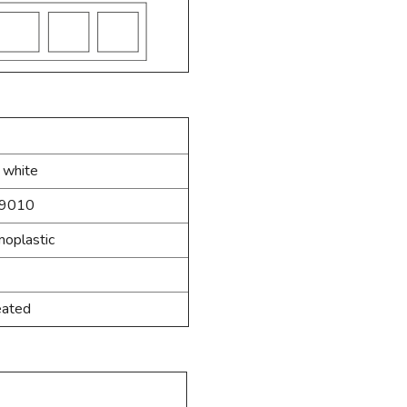
 white
9010
oplastic
eated