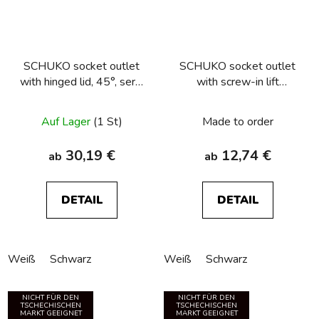
SCHUKO socket outlet
SCHUKO socket outlet
with hinged lid, 45°, serie
with screw-in lift
1930/R.classic
terminals, Berker
R.1/R.3/R.8
Auf Lager
(1 St)
Made to order
30,19 €
12,74 €
ab
ab
DETAIL
DETAIL
Weiß
Schwarz
Weiß
Schwarz
NICHT FÜR DEN
NICHT FÜR DEN
TSCHECHISCHEN
TSCHECHISCHEN
MARKT GEEIGNET
MARKT GEEIGNET