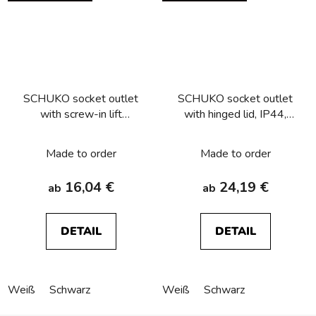
SCHUKO socket outlet
SCHUKO socket outlet
with screw-in lift
with hinged lid, IP44,
terminals and enhanced
Berker R.1/R.3/R.8
contact protection,
Made to order
Made to order
Berker R.1/R.3/R.8
16,04 €
24,19 €
ab
ab
DETAIL
DETAIL
Weiß
Schwarz
Weiß
Schwarz