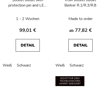
Socket outlet with
VGA socket outlet
protection pin and LED
Berker R.1/R.3/R.8
light, Berker R.1/R.3/R.8
1 - 2 Wochen
Made to order
99,01 €
77,82 €
ab
DETAIL
DETAIL
Weiß
Schwarz
Weiß
Schwarz
NICHT FÜR DEN
TSCHECHISCHEN
MARKT GEEIGNET