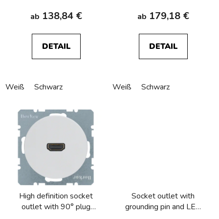
138,84 €
179,18 €
ab
ab
DETAIL
DETAIL
Weiß
Schwarz
Weiß
Schwarz
High definition socket
Socket outlet with
outlet with 90° plug
grounding pin and LED
connection Berker
light, Berker R.1/R.3/R.8