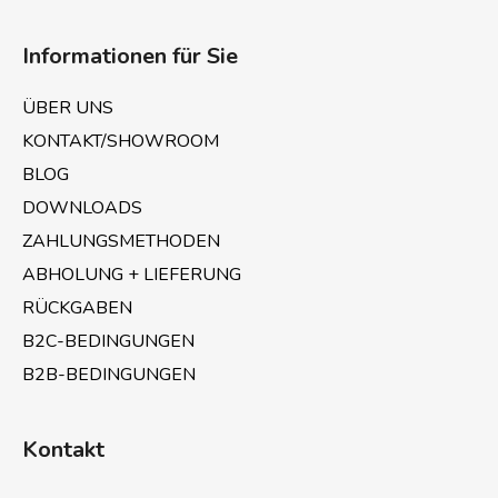
F
u
Informationen für Sie
ß
z
ÜBER UNS
e
KONTAKT/SHOWROOM
i
BLOG
l
e
DOWNLOADS
ZAHLUNGSMETHODEN
ABHOLUNG + LIEFERUNG
RÜCKGABEN
B2C-BEDINGUNGEN
B2B-BEDINGUNGEN
Kontakt