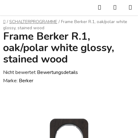
Zum
Suchen
WARE
Inhalt
springen
Startseite
/
SCHALTERPROGRAMME
/
Frame Berker R.1, oak/polar white
glossy, stained wood
Frame Berker R.1,
oak/polar white glossy,
stained wood
Die
Nicht bewertet
Bewertungsdetails
durchschnittliche
Marke:
Berker
Produktbewertung
ist
0,0
von
5
Sternen.