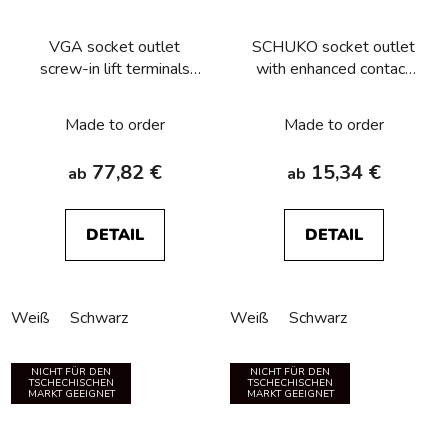
VGA socket outlet
SCHUKO socket outlet
screw-in lift terminals
with enhanced contact
Berker R.1/R.3/R.8
protection, Berker
R.1/R.3/R.8
Made to order
Made to order
77,82 €
15,34 €
ab
ab
DETAIL
DETAIL
Weiß
Schwarz
Weiß
Schwarz
NICHT FÜR DEN
NICHT FÜR DEN
TSCHECHISCHEN
TSCHECHISCHEN
MARKT GEEIGNET
MARKT GEEIGNET