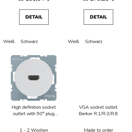
DETAIL
DETAIL
Weiß
Schwarz
Weiß
Schwarz
High definition socket
VGA socket outlet
outlet with 90° plug
Berker R.1/R.3/R.8
connection Berker
R.1/R.3/R.8
1 - 2 Wochen
Made to order