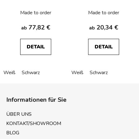
Berker R.1/R.3/R.8
R.1/R.3/R.8
Made to order
Made to order
77,82 €
20,34 €
ab
ab
DETAIL
DETAIL
Weiß
Schwarz
Weiß
Schwarz
F
u
Informationen für Sie
ß
z
ÜBER UNS
e
KONTAKT/SHOWROOM
i
BLOG
l