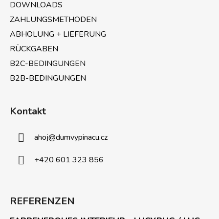
e
DOWNLOADS
ZAHLUNGSMETHODEN
ABHOLUNG + LIEFERUNG
RÜCKGABEN
B2C-BEDINGUNGEN
B2B-BEDINGUNGEN
Kontakt
ahoj
@
dumvypinacu.cz
+420 601 323 856
REFERENZEN