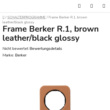
Zum
Suchen
WARE
Inhalt
springen
Startseite
/
SCHALTERPROGRAMME
/
Frame Berker R.1, brown
leather/black glossy
Frame Berker R.1, brown
leather/black glossy
Die
Nicht bewertet
Bewertungsdetails
durchschnittliche
Marke:
Berker
Produktbewertung
ist
0,0
von
5
Sternen.