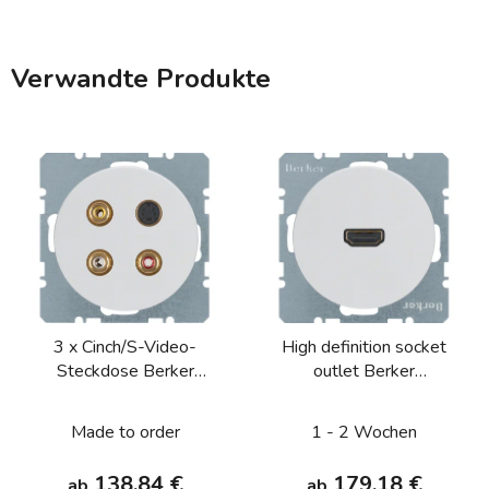
Verwandte Produkte
3 x Cinch/S-Video-
High definition socket
Steckdose Berker
outlet Berker
R.1/R.3/R.8
R.1/R.3/R.8
Made to order
1 - 2 Wochen
138,84 €
179,18 €
ab
ab