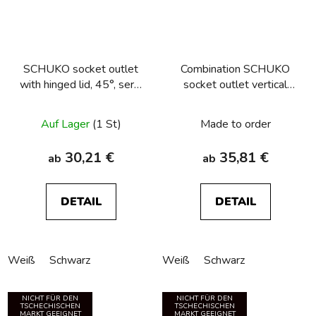
SCHUKO socket outlet
Combination SCHUKO
with hinged lid, 45°, serie
socket outlet vertical
1930/R.classic
2gang with cover plates
Berker R.3
Auf Lager
(1 St)
Made to order
30,21 €
35,81 €
ab
ab
DETAIL
DETAIL
Weiß
Schwarz
Weiß
Schwarz
NICHT FÜR DEN
NICHT FÜR DEN
TSCHECHISCHEN
TSCHECHISCHEN
MARKT GEEIGNET
MARKT GEEIGNET