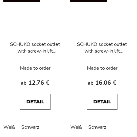
SCHUKO socket outlet
SCHUKO socket outlet
with screw-in lift
with screw-in lift
terminals, Berker
terminals and enhanced
R.1/R.3/R.8
contact protection,
Made to order
Made to order
Berker R.1/R.3/R.8
12,76 €
16,06 €
ab
ab
DETAIL
DETAIL
Weiß
Schwarz
Weiß
Schwarz