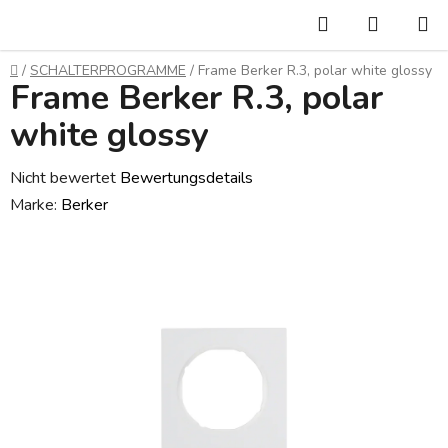
Zum
Suchen
WARE
Inhalt
springen
Startseite
/
SCHALTERPROGRAMME
/
Frame Berker R.3, polar white glossy
Frame Berker R.3, polar
white glossy
Die
Nicht bewertet
Bewertungsdetails
durchschnittliche
Marke:
Berker
Produktbewertung
ist
0,0
von
5
Sternen.