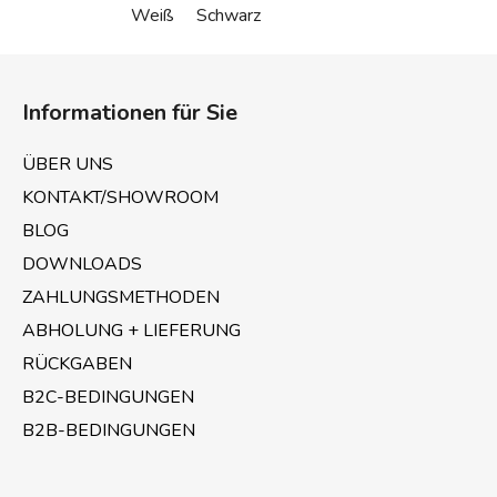
Weiß
Schwarz
F
u
Informationen für Sie
ß
z
ÜBER UNS
e
KONTAKT/SHOWROOM
i
BLOG
l
e
DOWNLOADS
ZAHLUNGSMETHODEN
ABHOLUNG + LIEFERUNG
RÜCKGABEN
B2C-BEDINGUNGEN
B2B-BEDINGUNGEN