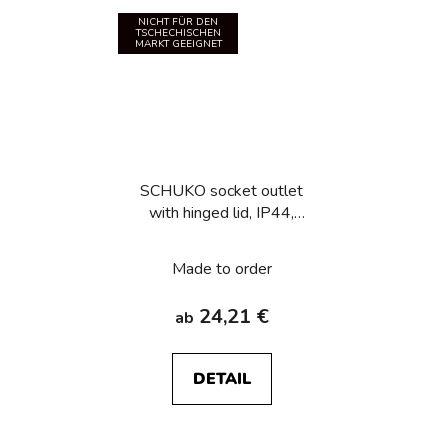
NICHT FÜR DEN
TSCHECHISCHEN
MARKT GEEIGNET
SCHUKO socket outlet
with hinged lid, IP44,
Berker R.1/R.3/R.8
Made to order
24,21 €
ab
DETAIL