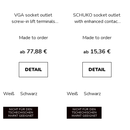
VGA socket outlet
SCHUKO socket outlet
screw-in lift terminals
with enhanced contact
Berker R.1/R.3/R.8
protection, Berker
R.1/R.3/R.8
Made to order
Made to order
77,88 €
15,36 €
ab
ab
DETAIL
DETAIL
Weiß
Schwarz
Weiß
Schwarz
NICHT FÜR DEN
NICHT FÜR DEN
TSCHECHISCHEN
TSCHECHISCHEN
MARKT GEEIGNET
MARKT GEEIGNET