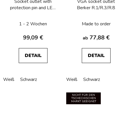
Socket outlet with
VGA socket outlet
protection pin and LED
Berker R.1/R.3/R.8
light, Berker R.1/R.3/R.8
1 - 2 Wochen
Made to order
99,09 €
77,88 €
ab
DETAIL
DETAIL
Weiß
Schwarz
Weiß
Schwarz
NICHT FÜR DEN
TSCHECHISCHEN
MARKT GEEIGNET