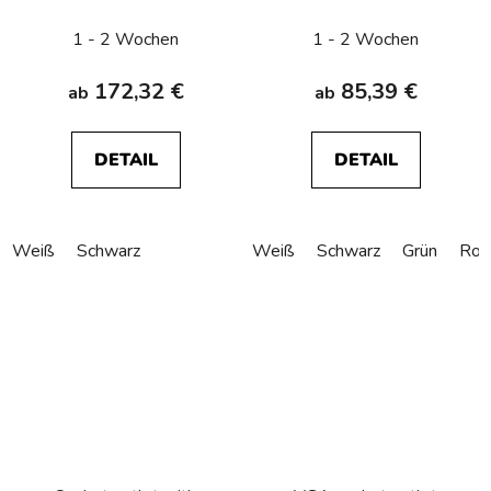
connection Berker
light, Berker R.1/R.3/R.8
R.1/R.3/R.8
1 - 2 Wochen
1 - 2 Wochen
172,32 €
85,39 €
ab
ab
DETAIL
DETAIL
Weiß
Schwarz
Weiß
Schwarz
Grün
Rot