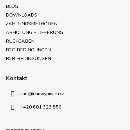
i
BLOG
l
e
DOWNLOADS
ZAHLUNGSMETHODEN
ABHOLUNG + LIEFERUNG
RÜCKGABEN
B2C-BEDINGUNGEN
B2B-BEDINGUNGEN
Kontakt
ahoj
@
dumvypinacu.cz
+420 601 323 856