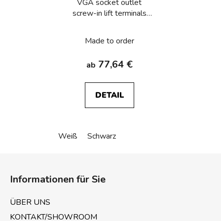
VGA socket outlet
screw-in lift terminals
Berker R.1/R.3/R.8
Made to order
77,64 €
ab
DETAIL
Weiß
Schwarz
F
u
Informationen für Sie
ß
z
ÜBER UNS
e
KONTAKT/SHOWROOM