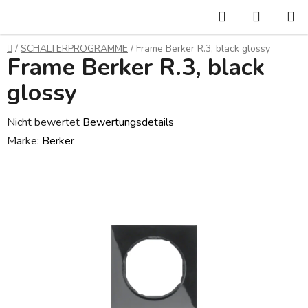
Zum
Suchen
WARE
Inhalt
springen
Startseite
/
SCHALTERPROGRAMME
/
Frame Berker R.3, black glossy
Frame Berker R.3, black
glossy
Die
Nicht bewertet
Bewertungsdetails
durchschnittliche
Marke:
Berker
Produktbewertung
ist
0,0
von
5
Sternen.