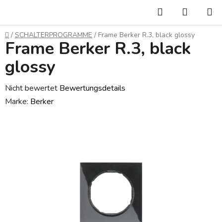
Zum
Suchen
WARE
Inhalt
springen
Startseite
/
SCHALTERPROGRAMME
/
Frame Berker R.3, black glossy
Frame Berker R.3, black
glossy
Die
Nicht bewertet
Bewertungsdetails
durchschnittliche
Marke:
Berker
Produktbewertung
ist
0,0
von
5
Sternen.