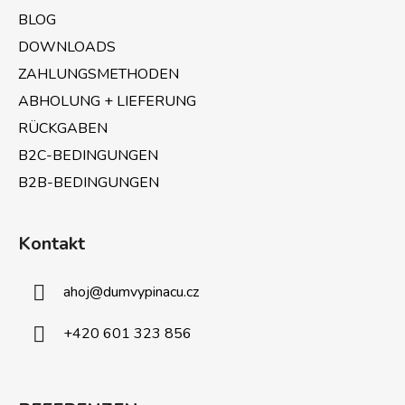
i
BLOG
l
e
DOWNLOADS
ZAHLUNGSMETHODEN
ABHOLUNG + LIEFERUNG
RÜCKGABEN
B2C-BEDINGUNGEN
B2B-BEDINGUNGEN
Kontakt
ahoj
@
dumvypinacu.cz
+420 601 323 856