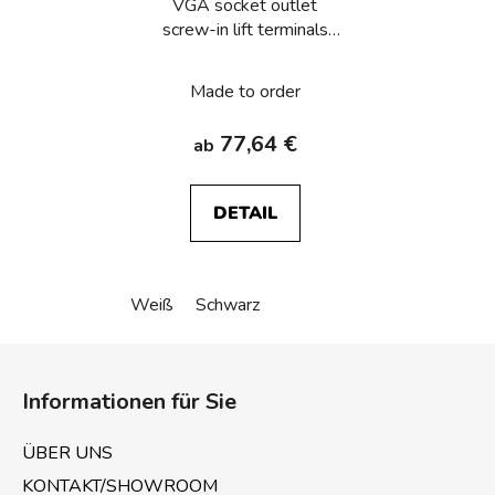
VGA socket outlet
screw-in lift terminals
Berker R.1/R.3/R.8
Made to order
77,64 €
ab
DETAIL
Weiß
Schwarz
F
u
Informationen für Sie
ß
z
ÜBER UNS
e
KONTAKT/SHOWROOM