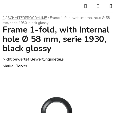
Zum
Suchen
WAR
Inhalt
springen
Startseite
/
SCHALTERPROGRAMME
/
Frame 1-fold, with internal hole Ø 58
mm, serie 1930, black glossy
Frame 1-fold, with internal
hole Ø 58 mm, serie 1930,
black glossy
Die
Nicht bewertet
Bewertungsdetails
durchschnittliche
Marke:
Berker
Produktbewertung
ist
0,0
von
5
Sternen.