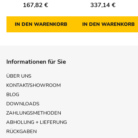
167,82 €
337,14 €
IN DEN WARENKORB
IN DEN WARENKORB
F
u
Informationen für Sie
ß
z
ÜBER UNS
e
KONTAKT/SHOWROOM
i
BLOG
l
e
DOWNLOADS
ZAHLUNGSMETHODEN
ABHOLUNG + LIEFERUNG
RÜCKGABEN