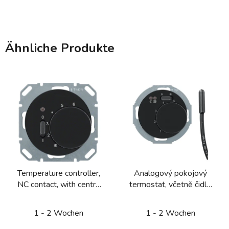
Ähnliche Produkte
Temperature controller,
Analogový pokojový
NC contact, with centre
termostat, včetně čidla,
plate with rocker switch,
Berker 1930/R.Classic,
Berker 1930/R. Classic
černá, lesk
1 - 2 Wochen
1 - 2 Wochen