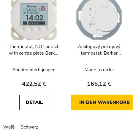
Thermostat, NO contact,
Analogový pokojový
with centre plate Berker
termostat, Berker
R.1/R.3/R.8
1930/R.Classic, bílá, lesk
Sonderanfertigungen
Made to order
422,52 €
165,12 €
DETAIL
IN DEN WARENKORB
Weiß
Schwarz