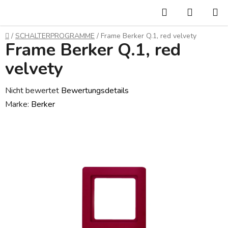
Zum
Suchen
WARE
Inhalt
springen
Startseite
/
SCHALTERPROGRAMME
/
Frame Berker Q.1, red velvety
Frame Berker Q.1, red
velvety
Die
Nicht bewertet
Bewertungsdetails
durchschnittliche
Marke:
Berker
Produktbewertung
ist
0,0
von
5
Sternen.