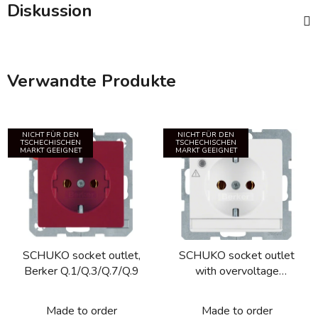
Diskussion
Verwandte Produkte
NICHT FÜR DEN
NICHT FÜR DEN
TSCHECHISCHEN
TSCHECHISCHEN
MARKT GEEIGNET
MARKT GEEIGNET
SCHUKO socket outlet,
SCHUKO socket outlet
Berker Q.1/Q.3/Q.7/Q.9
with overvoltage
protection, labelling field,
screw terminals Berker
Made to order
Made to order
Q.1/Q.3/Q.7/Q.9