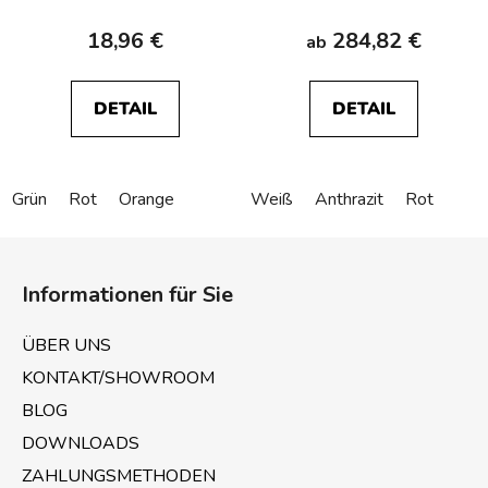
18,96 €
284,82 €
ab
DETAIL
DETAIL
Grün
Rot
Orange
Weiß
Anthrazit
Rot
F
u
Informationen für Sie
ß
z
ÜBER UNS
e
KONTAKT/SHOWROOM
i
BLOG
l
e
DOWNLOADS
ZAHLUNGSMETHODEN