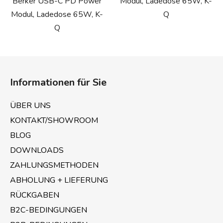
Berker USB-C PD Power
Modul, Ladedose 65W, K-
Modul, Ladedose 65W, K-
Q
Q
F
u
Informationen für Sie
ß
z
ÜBER UNS
e
KONTAKT/SHOWROOM
i
BLOG
l
e
DOWNLOADS
ZAHLUNGSMETHODEN
ABHOLUNG + LIEFERUNG
RÜCKGABEN
B2C-BEDINGUNGEN