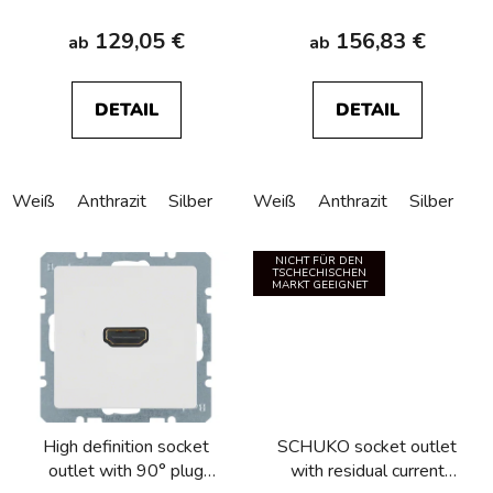
129,05 €
156,83 €
ab
ab
DETAIL
DETAIL
Weiß
Anthrazit
Silber
Weiß
Anthrazit
Silber
NICHT FÜR DEN
TSCHECHISCHEN
MARKT GEEIGNET
High definition socket
SCHUKO socket outlet
outlet with 90° plug
with residual current