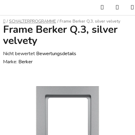
Zum
Suchen
WAR
Inhalt
springen
Startseite
/
SCHALTERPROGRAMME
/
Frame Berker Q.3, silver velvety
Frame Berker Q.3, silver
velvety
Die
Nicht bewertet
Bewertungsdetails
durchschnittliche
Marke:
Berker
Produktbewertung
ist
0,0
von
5
Sternen.