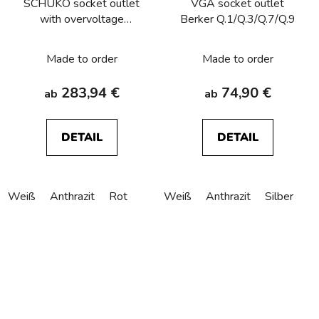
SCHUKO socket outlet
VGA socket outlet
with overvoltage
Berker Q.1/Q.3/Q.7/Q.9
protection, labelling field,
screw terminals Berker
Made to order
Made to order
Q.1/Q.3/Q.7/Q.9
283,94 €
74,90 €
ab
ab
DETAIL
DETAIL
Weiß
Anthrazit
Rot
Weiß
Anthrazit
Silber