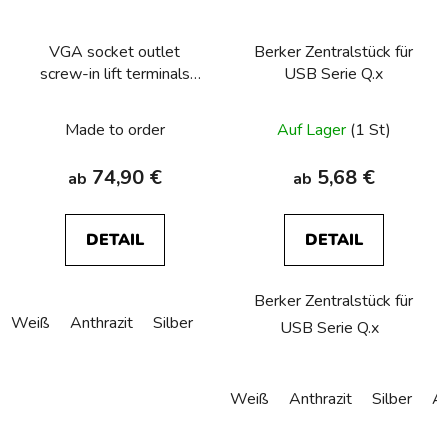
VGA socket outlet
Berker Zentralstück für
screw-in lift terminals
USB Serie Q.x
Berker Q.1/Q.3/Q.7/Q.9
Made to order
Auf Lager
(1 St)
74,90 €
5,68 €
ab
ab
DETAIL
DETAIL
Berker Zentralstück für
Weiß
Anthrazit
Silber
USB Serie Q.x
Weiß
Anthrazit
Silber
Al