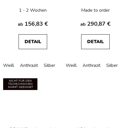
connection Berker
circuitbreaker Berker
Q.1/Q.3/Q.7/Q.9
Q.1/Q.3/Q.7/Q.9
1 - 2 Wochen
Made to order
156,83 €
290,87 €
ab
ab
DETAIL
DETAIL
Weiß
Anthrazit
Silber
Weiß
Anthrazit
Silber
NICHT FÜR DEN
TSCHECHISCHEN
MARKT GEEIGNET