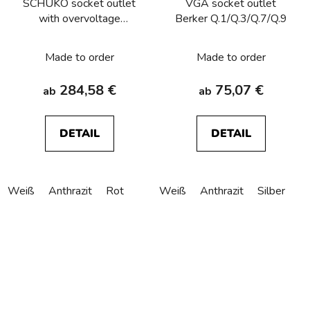
SCHUKO socket outlet
VGA socket outlet
with overvoltage
Berker Q.1/Q.3/Q.7/Q.9
protection, labelling field,
screw terminals Berker
Made to order
Made to order
Q.1/Q.3/Q.7/Q.9
284,58 €
75,07 €
ab
ab
DETAIL
DETAIL
Weiß
Anthrazit
Rot
Weiß
Anthrazit
Silber