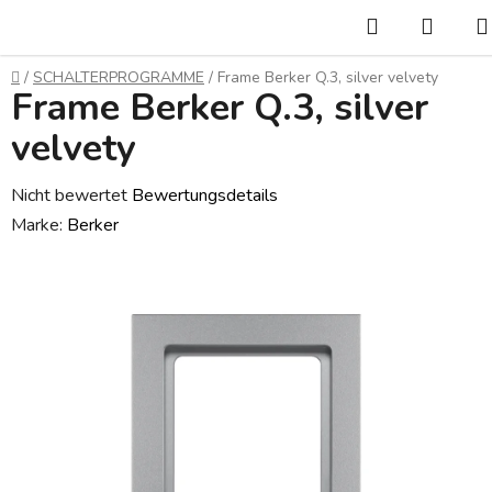
Zum
Suchen
WAR
Inhalt
springen
Startseite
/
SCHALTERPROGRAMME
/
Frame Berker Q.3, silver velvety
Frame Berker Q.3, silver
velvety
Die
Nicht bewertet
Bewertungsdetails
durchschnittliche
Marke:
Berker
Produktbewertung
ist
0,0
von
5
Sternen.