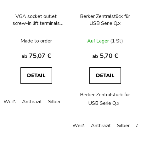
VGA socket outlet
Berker Zentralstück für
screw-in lift terminals
USB Serie Q.x
Berker Q.1/Q.3/Q.7/Q.9
Made to order
Auf Lager
(1 St)
75,07 €
5,70 €
ab
ab
DETAIL
DETAIL
Berker Zentralstück für
Weiß
Anthrazit
Silber
USB Serie Q.x
Weiß
Anthrazit
Silber
Al