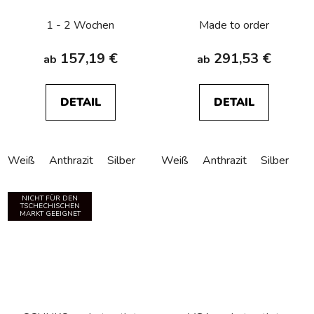
connection Berker
circuitbreaker Berker
Q.1/Q.3/Q.7/Q.9
Q.1/Q.3/Q.7/Q.9
1 - 2 Wochen
Made to order
157,19 €
291,53 €
ab
ab
DETAIL
DETAIL
Weiß
Anthrazit
Silber
Weiß
Anthrazit
Silber
NICHT FÜR DEN
TSCHECHISCHEN
MARKT GEEIGNET