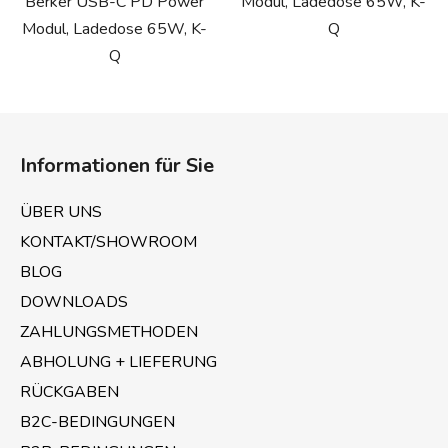
Berker USB-C PD Power
Modul, Ladedose 65W, K-
Modul, Ladedose 65W, K-
Q
Q
F
u
Informationen für Sie
ß
z
ÜBER UNS
e
KONTAKT/SHOWROOM
i
BLOG
l
e
DOWNLOADS
ZAHLUNGSMETHODEN
ABHOLUNG + LIEFERUNG
RÜCKGABEN
B2C-BEDINGUNGEN