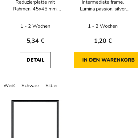
Reduzierplatte mit
Intermediate frame,
r
Rahmen, 45x45 mm,
Lumina passion, silver
P
Lumina Passion
matt
r
1 - 2 Wochen
1 - 2 Wochen
o
d
5,34 €
1,20 €
u
k
t
DETAIL
IN DEN WARENKORB
e
Weiß
Schwarz
Silber