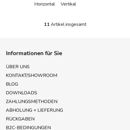
Horizontal
Vertikal
11
Artikel insgesamt
S
t
e
F
u
u
e
Informationen für Sie
ß
r
z
e
ÜBER UNS
e
l
KONTAKT/SHOWROOM
e
i
m
BLOG
l
e
e
DOWNLOADS
n
ZAHLUNGSMETHODEN
t
e
ABHOLUNG + LIEFERUNG
d
RÜCKGABEN
e
B2C-BEDINGUNGEN
r