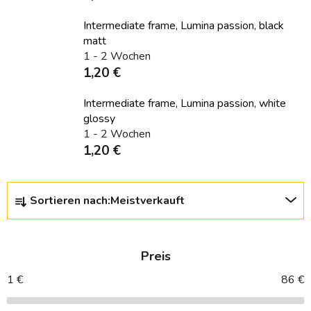
Intermediate frame, Lumina passion, black
matt
1 - 2 Wochen
1,20 €
Intermediate frame, Lumina passion, white
glossy
1 - 2 Wochen
1,20 €
P
Sortieren nach:
Meistverkauft
r
o
d
Preis
u
k
1
€
86
€
t