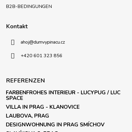
L
B2B-BEDINGUNGEN
i
s
t
Kontakt
e
ahoj
@
dumvypinacu.cz
+420 601 323 856
REFERENZEN
FARBENFROHES INTERIEUR - LUCYPUG / LUC
SPACE
VILLA IN PRAG - KLANOVICE
LAUBOVA, PRAG
DESIGNWOHNUNG IN PRAG SMÍCHOV