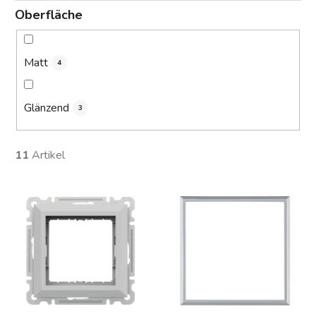
Oberfläche
Matt
4
Glänzend
3
11
Artikel
L
i
s
t
e
d
e