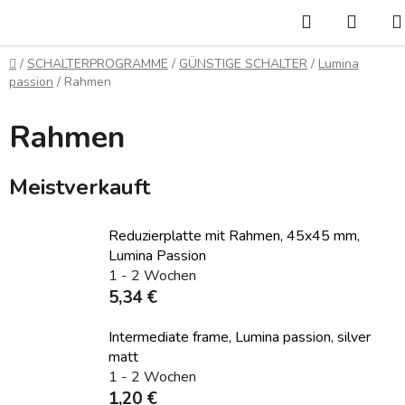
Zum
Suchen
WAR
Inhalt
springen
Startseite
/
SCHALTERPROGRAMME
/
GÜNSTIGE SCHALTER
/
Lumina
passion
/
Rahmen
Rahmen
Meistverkauft
Reduzierplatte mit Rahmen, 45x45 mm,
Lumina Passion
1 - 2 Wochen
5,34 €
Intermediate frame, Lumina passion, silver
matt
1 - 2 Wochen
1,20 €