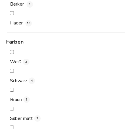
Berker
1
Hager
10
Farben
Weiß
3
Schwarz
4
Braun
2
Silber matt
3