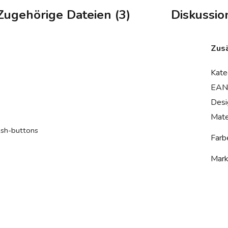
Zugehörige Dateien (3)
Diskussio
Zusä
Kate
EAN
Desi
Mate
ush-buttons
Farb
Mar