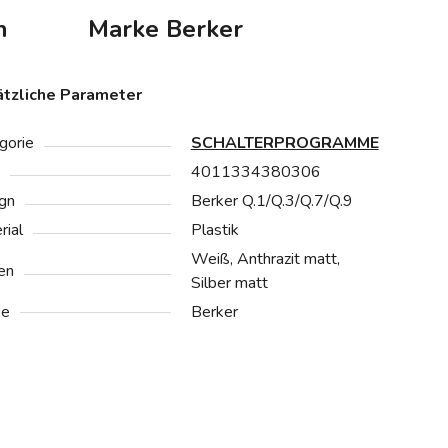
n
Marke
Berker
tzliche Parameter
gorie
SCHALTERPROGRAMME
4011334380306
gn
Berker Q.1/Q.3/Q.7/Q.9
rial
Plastik
Weiß, Anthrazit matt,
en
Silber matt
ke
Berker