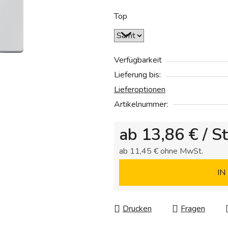
von
5
Top
Sternen.
Verfügbarkeit
Lieferung bis:
Lieferoptionen
Artikelnummer:
ab
13,86 €
/ St
ab
11,45 €
ohne MwSt.
Verkaufspreis:
IN
Drucken
Fragen