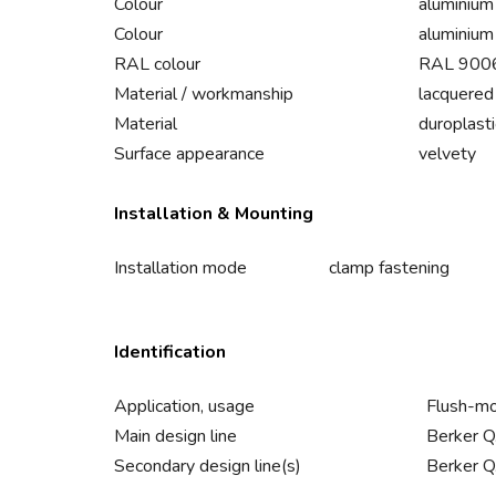
Colour
aluminium
Colour
aluminium
RAL colour
RAL 9006
Material / workmanship
lacquered
Material
duroplasti
Surface appearance
velvety
Installation & Mounting
Installation mode
clamp fastening
Identification
Application, usage
Flush-mo
Main design line
Berker Q
Secondary design line(s)
Berker Q.