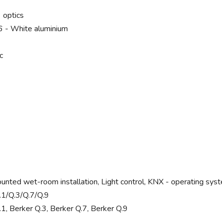
 optics
 - White aluminium
c
unted wet-room installation, Light control, KNX - operating sys
.1/Q.3/Q.7/Q.9
1, Berker Q.3, Berker Q.7, Berker Q.9