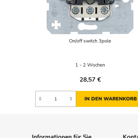
On/off switch 3pole
1 - 2 Wochen
28,57 €
IN DEN WARENKORB
F
u
Informationen für Sie
Kont