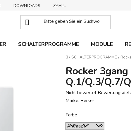
G
DOWNLOADS
ZAHLUNGSMETHODEN
ABHOLUNG
ER
SCHALTERPROGRAMME
MODULE
R
Startseite
/
SCHALTERPROGRAMME
/
Rocke
Rocker 3gang 
Q.1/Q.3/Q.7/Q
Die
Nicht bewertet
Bewertungsdeta
durchschnittliche
Marke:
Berker
Produktbewertung
Farbe
ist
0,0