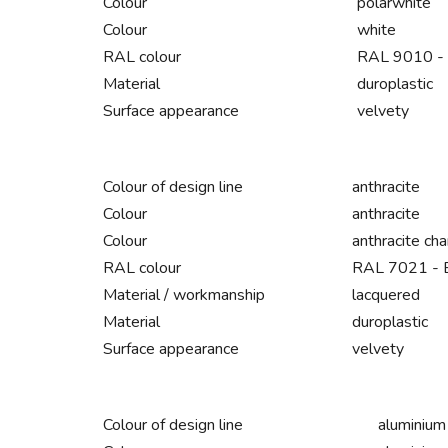
Colour
polarwhite
Colour
white
RAL colour
RAL 9010 - 
Material
duroplastic
Surface appearance
velvety
Colour of design line
anthracite
Colour
anthracite
Colour
anthracite ch
RAL colour
RAL 7021 - B
Material / workmanship
lacquered
Material
duroplastic
Surface appearance
velvety
Colour of design line
aluminium