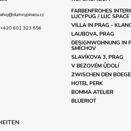
FARBENFROHES INTERI
ahoj
@
dumvypinacu.cz
LUCYPUG / LUC SPACE
VILLA IN PRAG - KLAN
+420 601 323 856
LAUBOVA, PRAG
DESIGNWOHNUNG IN 
SMÍCHOV
SLAVÍKOVA 3, PRAG
V BEZOVÉM ŮDOLÍ
ZWISCHEN DEN BOEG
HOTEL PERK
BOMMA ATELIER
BLUERIOT
HEITEN