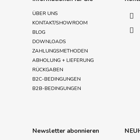
ß
z
ÜBER UNS
e
KONTAKT/SHOWROOM
i
BLOG
l
e
DOWNLOADS
ZAHLUNGSMETHODEN
ABHOLUNG + LIEFERUNG
RÜCKGABEN
B2C-BEDINGUNGEN
B2B-BEDINGUNGEN
Newsletter abonnieren
NEU