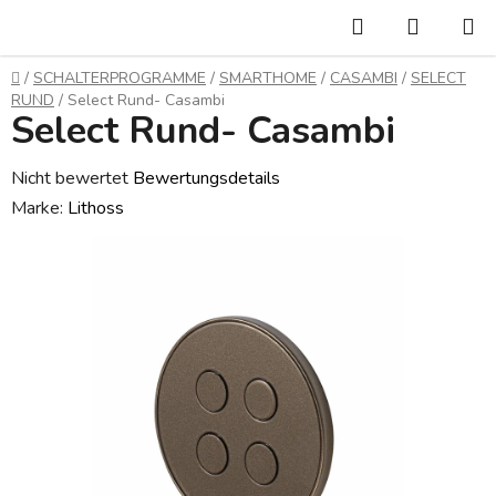
Zum
Suchen
WARE
Inhalt
springen
Startseite
/
SCHALTERPROGRAMME
/
SMARTHOME
/
CASAMBI
/
SELECT
RUND
/
Select Rund- Casambi
Select Rund- Casambi
Die
Nicht bewertet
Bewertungsdetails
durchschnittliche
Marke:
Lithoss
Produktbewertung
ist
0,0
von
5
Sternen.