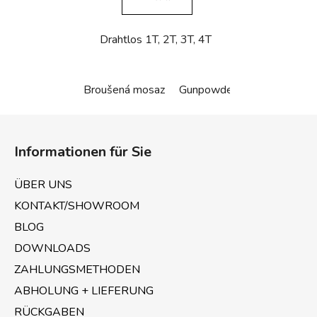
Drahtlos 1T, 2T, 3T, 4T
Broušená mosaz
Gunpowder černá
Bílá ma
F
u
Informationen für Sie
ß
z
ÜBER UNS
e
KONTAKT/SHOWROOM
i
BLOG
l
e
DOWNLOADS
ZAHLUNGSMETHODEN
ABHOLUNG + LIEFERUNG
RÜCKGABEN