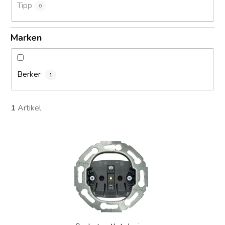
Tipp
0
Marken
Berker
1
1
Artikel
L
i
s
t
e
d
e