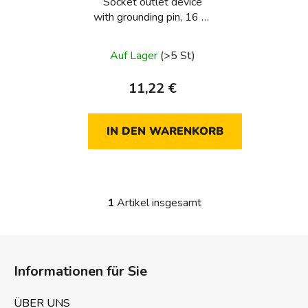
Socket outlet device
r
with grounding pin, 16 A,
P
250 V~, screwless
r
terminals, round series,
Auf Lager
(>5 St)
o
one.platform
d
11,22 €
u
k
t
IN DEN WARENKORB
e
1
Artikel insgesamt
S
t
e
F
u
u
e
Informationen für Sie
ß
r
z
e
ÜBER UNS