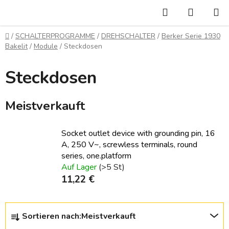
Zum
Suchen
WARE
Inhalt
springen
Startseite
/
SCHALTERPROGRAMME
/
DREHSCHALTER
/
Berker Serie 1930
Bakelit
/
Module
/
Steckdosen
Steckdosen
Meistverkauft
Socket outlet device with grounding pin, 16
A, 250 V~, screwless terminals, round
series, one.platform
Auf Lager
(>5 St)
11,22 €
P
Sortieren nach:
Meistverkauft
r