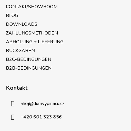
e
l
KONTAKT/SHOWROOM
e
i
m
BLOG
l
e
e
DOWNLOADS
n
ZAHLUNGSMETHODEN
t
e
ABHOLUNG + LIEFERUNG
d
RÜCKGABEN
e
B2C-BEDINGUNGEN
r
L
B2B-BEDINGUNGEN
i
s
t
Kontakt
e
ahoj
@
dumvypinacu.cz
+420 601 323 856